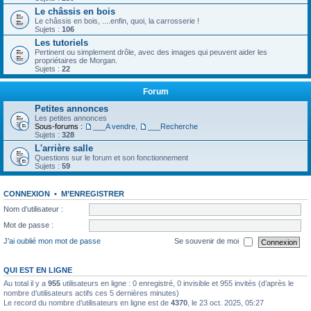
Le châssis en bois
Le châssis en bois, ....enfin, quoi, la carrosserie !
Sujets :
106
Les tutoriels
Pertinent ou simplement drôle, avec des images qui peuvent aider les
propriétaires de Morgan.
Sujets :
22
Forum
Petites annonces
Les petites annonces
Sous-forums :
___A vendre
,
___Recherche
Sujets :
328
L'arrière salle
Questions sur le forum et son fonctionnement
Sujets :
59
CONNEXION
•
M’ENREGISTRER
Nom d’utilisateur :
Mot de passe :
J’ai oublié mon mot de passe
Se souvenir de moi
QUI EST EN LIGNE
Au total il y a
955
utilisateurs en ligne : 0 enregistré, 0 invisible et 955 invités (d’après le
nombre d’utilisateurs actifs ces 5 dernières minutes)
Le record du nombre d’utilisateurs en ligne est de
4370
, le 23 oct. 2025, 05:27