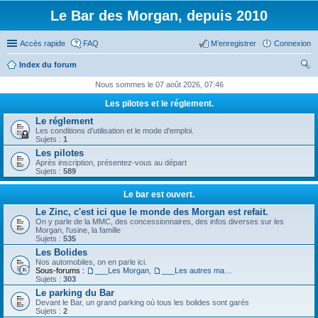
Le Bar des Morgan, depuis 2010
Accès rapide
FAQ
M’enregistrer
Connexion
Index du forum
ec
Nous sommes le 07 août 2026, 07:46
her
Les pilotes et le réglement.
ch
Le réglement
Les conditions d'utilisation et le mode d'emploi.
er
Sujets :
1
Les pilotes
Après inscription, présentez-vous au départ
Sujets :
589
Le bar est ouvert.
Le Zinc, c'est ici que le monde des Morgan est refait.
On y parle de la MMC, des concessionnaires, des infos diverses sur les
Morgan, l'usine, la famille
Sujets :
535
Les Bolides
Nos automobiles, on en parle ici.
Sous-forums :
___Les Morgan
,
___Les autres machines.
Sujets :
303
Le parking du Bar
Devant le Bar, un grand parking où tous les bolides sont garés
Sujets :
2