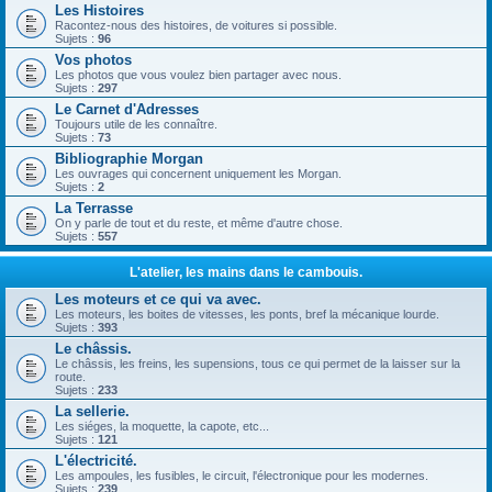
Les Histoires
Racontez-nous des histoires, de voitures si possible.
Sujets :
96
Vos photos
Les photos que vous voulez bien partager avec nous.
Sujets :
297
Le Carnet d'Adresses
Toujours utile de les connaître.
Sujets :
73
Bibliographie Morgan
Les ouvrages qui concernent uniquement les Morgan.
Sujets :
2
La Terrasse
On y parle de tout et du reste, et même d'autre chose.
Sujets :
557
L'atelier, les mains dans le cambouis.
Les moteurs et ce qui va avec.
Les moteurs, les boites de vitesses, les ponts, bref la mécanique lourde.
Sujets :
393
Le châssis.
Le châssis, les freins, les supensions, tous ce qui permet de la laisser sur la
route.
Sujets :
233
La sellerie.
Les siéges, la moquette, la capote, etc...
Sujets :
121
L'électricité.
Les ampoules, les fusibles, le circuit, l'électronique pour les modernes.
Sujets :
239