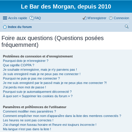
Le Bar des Morgan, depuis 2010
Accès rapide
FAQ
M’enregistrer
Connexion
Index du forum
ec
Foire aux questions (Questions posées
her
fréquemment)
ch
er
Problèmes de connexion et d’enregistrement
Pourquoi dois-je m’enregistrer ?
Que signifie COPPA ?
Je souhaite m’enregistrer, mais je n’y parviens pas !
Je suis enregistré mais je ne peux pas me connecter !
Pourquoi ne puis-je pas me connecter ?
Je me suis enregistré par le passé mais je ne peux plus me connecter ?!
J’ai perdu mon mot de passe !
Pourquoi suis-je automatiquement déconnecté ?
À quoi sert « Supprimer les cookies du forum » ?
Paramètres et préférences de l’utilisateur
Comment modifier mes paramètres ?
Comment empêcher mon nom d’apparaître dans la liste des membres connectés ?
Les heures ne sont pas correctes !
J’ai changé mon fuseau horaire et l’heure est toujours incorrecte !
Ma langue n’est pas dans la liste !