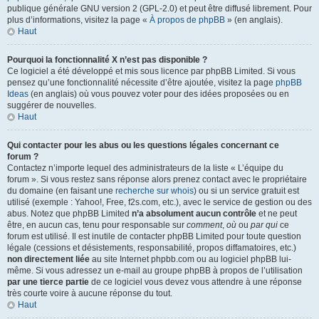
publique générale GNU version 2 (GPL-2.0) et peut être diffusé librement. Pour
plus d’informations, visitez la page «
À propos de phpBB
» (en anglais).
Haut
Pourquoi la fonctionnalité X n’est pas disponible ?
Ce logiciel a été développé et mis sous licence par phpBB Limited. Si vous
pensez qu’une fonctionnalité nécessite d’être ajoutée, visitez la page
phpBB
Ideas
(en anglais) où vous pouvez voter pour des idées proposées ou en
suggérer de nouvelles.
Haut
Qui contacter pour les abus ou les questions légales concernant ce
forum ?
Contactez n’importe lequel des administrateurs de la liste « L’équipe du
forum ». Si vous restez sans réponse alors prenez contact avec le propriétaire
du domaine (en faisant une
recherche sur whois
) ou si un service gratuit est
utilisé (exemple : Yahoo!, Free, f2s.com, etc.), avec le service de gestion ou des
abus. Notez que phpBB Limited
n’a absolument aucun contrôle
et ne peut
être, en aucun cas, tenu pour responsable sur
comment
,
où
ou
par qui
ce
forum est utilisé. Il est inutile de contacter phpBB Limited pour toute question
légale (cessions et désistements, responsabilité, propos diffamatoires, etc.)
non directement liée
au site Internet phpbb.com ou au logiciel phpBB lui-
même. Si vous adressez un e-mail au groupe phpBB à propos de l’utilisation
par une tierce partie
de ce logiciel vous devez vous attendre à une réponse
très courte voire à aucune réponse du tout.
Haut