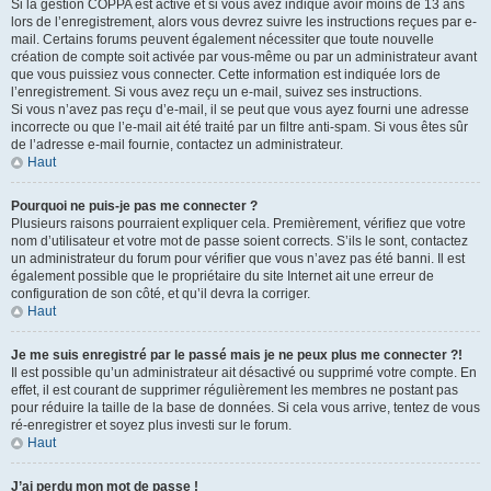
Si la gestion COPPA est active et si vous avez indiqué avoir moins de 13 ans
lors de l’enregistrement, alors vous devrez suivre les instructions reçues par e-
mail. Certains forums peuvent également nécessiter que toute nouvelle
création de compte soit activée par vous-même ou par un administrateur avant
que vous puissiez vous connecter. Cette information est indiquée lors de
l’enregistrement. Si vous avez reçu un e-mail, suivez ses instructions.
Si vous n’avez pas reçu d’e-mail, il se peut que vous ayez fourni une adresse
incorrecte ou que l’e-mail ait été traité par un filtre anti-spam. Si vous êtes sûr
de l’adresse e-mail fournie, contactez un administrateur.
Haut
Pourquoi ne puis-je pas me connecter ?
Plusieurs raisons pourraient expliquer cela. Premièrement, vérifiez que votre
nom d’utilisateur et votre mot de passe soient corrects. S’ils le sont, contactez
un administrateur du forum pour vérifier que vous n’avez pas été banni. Il est
également possible que le propriétaire du site Internet ait une erreur de
configuration de son côté, et qu’il devra la corriger.
Haut
Je me suis enregistré par le passé mais je ne peux plus me connecter ?!
Il est possible qu’un administrateur ait désactivé ou supprimé votre compte. En
effet, il est courant de supprimer régulièrement les membres ne postant pas
pour réduire la taille de la base de données. Si cela vous arrive, tentez de vous
ré-enregistrer et soyez plus investi sur le forum.
Haut
J’ai perdu mon mot de passe !