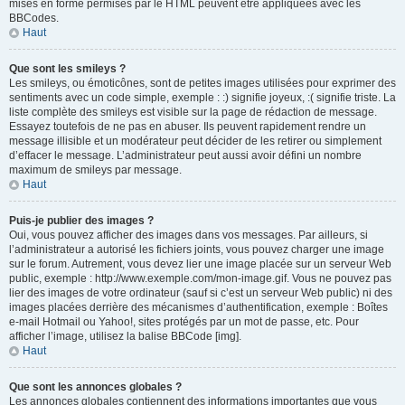
mises en forme permises par le HTML peuvent être appliquées avec les
BBCodes.
Haut
Que sont les smileys ?
Les smileys, ou émoticônes, sont de petites images utilisées pour exprimer des
sentiments avec un code simple, exemple : :) signifie joyeux, :( signifie triste. La
liste complète des smileys est visible sur la page de rédaction de message.
Essayez toutefois de ne pas en abuser. Ils peuvent rapidement rendre un
message illisible et un modérateur peut décider de les retirer ou simplement
d’effacer le message. L’administrateur peut aussi avoir défini un nombre
maximum de smileys par message.
Haut
Puis-je publier des images ?
Oui, vous pouvez afficher des images dans vos messages. Par ailleurs, si
l’administrateur a autorisé les fichiers joints, vous pouvez charger une image
sur le forum. Autrement, vous devez lier une image placée sur un serveur Web
public, exemple : http://www.exemple.com/mon-image.gif. Vous ne pouvez pas
lier des images de votre ordinateur (sauf si c’est un serveur Web public) ni des
images placées derrière des mécanismes d’authentification, exemple : Boîtes
e-mail Hotmail ou Yahoo!, sites protégés par un mot de passe, etc. Pour
afficher l’image, utilisez la balise BBCode [img].
Haut
Que sont les annonces globales ?
Les annonces globales contiennent des informations importantes que vous