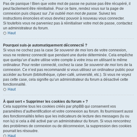
Pas de panique ! Bien que votre mot de passe ne puisse pas être récupéré, il
peut facilement être réinitialisé. Pour ce faire, rendez vous sur la page de
connexion puis cliquez sur
J’ai oublié mon mot de passe
. Suivez les
instructions énoncées et vous devriez pouvoir à nouveau vous connecter.
Si toutefois vous ne parveniez pas à réinitialiser votre mot de passe, contactez
un administrateur du forum.
Haut
Pourquoi suis-je automatiquement déconnecté ?
Si vous ne cochez pas la case
Se souvenir de moi
lors de votre connexion,
vous ne resterez connecté que pendant une durée déterminée. Cela empêche
que quelqu’un d’autre utilise votre compte à votre insu en utilisant le même
ordinateur. Pour rester connecté, cochez la case
Se souvenir de moi
lors de la
connexion. Ce n’est pas recommandé si vous utilisez un ordinateur public pour
accéder au forum (bibliothèque, cyber-café, université, etc.). Si vous ne voyez
pas cette case, cela signifie qu’un administrateur du forum a désactivé cette
fonctionnalité.
Haut
À quoi sert « Supprimer les cookies du forum » ?
Cela supprime tous les cookies créés par phpBB qui conservent vos
paramètres d’authentification et votre connexion au forum. Ils fournissent aussi
des fonctionnalités telles que les indicateurs de lecture des messages (lu ou
non lu) si cela a été activé par un administrateur du forum. Si vous rencontrez
des problèmes de connexion ou de déconnexion, la suppression des cookies
pourrait les résoudre.
Haut