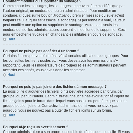
Comment modifier ou supprimer un sondage ?
Comme pour les messages, les sondages ne peuvent être modifiés que par
l’auteur original, un modérateur ou un administrateur. Pour modifier un
sondage, cliquez sur le bouton
Modifier
du premier message du sujet (c’est
toujours celui auquel est associé le sondage). Si personne n’a voté, l’auteur
peut modifier une option ou supprimer le sondage. Autrement, seuls les
modérateurs et les administrateurs peuvent le modifier ou le supprimer. Ceci
pour empêcher le trucage en changeant les intitulés en cours de sondage.
Haut
Pourquoi ne puis-je pas accéder à un forum ?
Certains forums peuvent être réservés à certains utilisateurs ou groupes. Pour
les consulter, les lire, y poster, etc., vous devez avoir les permissions s’y
rapportant. Seuls les modérateurs de groupes et les administrateurs peuvent
accorder ces accès, vous devez donc les contacter.
Haut
Pourquoi ne puis-je pas joindre des fichiers à mon message ?
La possibilité d’ajouter des fichiers joints peut être accordée par forum, par
groupe, ou par utilisateur. L’administrateur peut ne pas avoir autorisé l’ajout de
fichiers joints pour le forum dans lequel vous postez, ou peut-être que seul un
groupe peut en joindre. Contactez l’administrateur si vous ne savez pas
pourquoi vous ne pouvez pas ajouter de fichiers joints sur un forum.
Haut
Pourquoi ai-je reçu un avertissement ?
Chaque administrateur a son propre ensemble de règles pour son site. Si vous