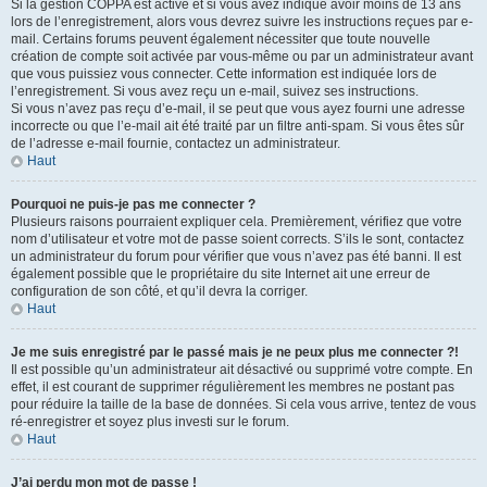
Si la gestion COPPA est active et si vous avez indiqué avoir moins de 13 ans
lors de l’enregistrement, alors vous devrez suivre les instructions reçues par e-
mail. Certains forums peuvent également nécessiter que toute nouvelle
création de compte soit activée par vous-même ou par un administrateur avant
que vous puissiez vous connecter. Cette information est indiquée lors de
l’enregistrement. Si vous avez reçu un e-mail, suivez ses instructions.
Si vous n’avez pas reçu d’e-mail, il se peut que vous ayez fourni une adresse
incorrecte ou que l’e-mail ait été traité par un filtre anti-spam. Si vous êtes sûr
de l’adresse e-mail fournie, contactez un administrateur.
Haut
Pourquoi ne puis-je pas me connecter ?
Plusieurs raisons pourraient expliquer cela. Premièrement, vérifiez que votre
nom d’utilisateur et votre mot de passe soient corrects. S’ils le sont, contactez
un administrateur du forum pour vérifier que vous n’avez pas été banni. Il est
également possible que le propriétaire du site Internet ait une erreur de
configuration de son côté, et qu’il devra la corriger.
Haut
Je me suis enregistré par le passé mais je ne peux plus me connecter ?!
Il est possible qu’un administrateur ait désactivé ou supprimé votre compte. En
effet, il est courant de supprimer régulièrement les membres ne postant pas
pour réduire la taille de la base de données. Si cela vous arrive, tentez de vous
ré-enregistrer et soyez plus investi sur le forum.
Haut
J’ai perdu mon mot de passe !