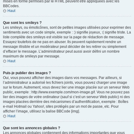
mises en forme permises par le HTML peuvent être appliquées avec les
BBCodes.
Haut
Que sont les smileys ?
Les smileys, ou émoticônes, sont de petites images utilisées pour exprimer des
sentiments avec un code simple, exemple : :) signifie joyeux, :( signifie triste. La
liste complète des smileys est visible sur la page de rédaction de message.
Essayez toutefois de ne pas en abuser. Ils peuvent rapidement rendre un
message illisible et un modérateur peut décider de les retirer ou simplement
d’effacer le message. L’administrateur peut aussi avoir défini un nombre
maximum de smileys par message.
Haut
Puis-je publier des images ?
Oui, vous pouvez afficher des images dans vos messages. Par ailleurs, si
l’administrateur a autorisé les fichiers joints, vous pouvez charger une image
sur le forum. Autrement, vous devez lier une image placée sur un serveur Web
public, exemple : http://www.exemple.com/mon-image.gif. Vous ne pouvez pas
lier des images de votre ordinateur (sauf si c’est un serveur Web public) ni des
images placées derrière des mécanismes d’authentification, exemple : Boîtes
e-mail Hotmail ou Yahoo!, sites protégés par un mot de passe, etc. Pour
afficher l’image, utilisez la balise BBCode [img].
Haut
Que sont les annonces globales ?
Les annonces globales contiennent des informations importantes que vous