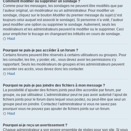
Comment modifier ou supprimer un sondage ?
Comme pour les messages, les sondages ne peuvent être modifiés que par
l’auteur original, un modérateur ou un administrateur. Pour modifier un
sondage, cliquez sur le bouton
Modifier
du premier message du sujet (c’est
toujours celui auquel est associé le sondage). Si personne n’a voté, l’auteur
peut modifier une option ou supprimer le sondage. Autrement, seuls les
modérateurs et les administrateurs peuvent le modifier ou le supprimer. Ceci
pour empêcher le trucage en changeant les intitulés en cours de sondage.
Haut
Pourquoi ne puis-je pas accéder à un forum ?
Certains forums peuvent être réservés à certains utilisateurs ou groupes. Pour
les consulter, les lire, y poster, etc., vous devez avoir les permissions s’y
rapportant. Seuls les modérateurs de groupes et les administrateurs peuvent
accorder ces accès, vous devez donc les contacter.
Haut
Pourquoi ne puis-je pas joindre des fichiers à mon message ?
La possibilité d’ajouter des fichiers joints peut être accordée par forum, par
groupe, ou par utilisateur. L’administrateur peut ne pas avoir autorisé l’ajout de
fichiers joints pour le forum dans lequel vous postez, ou peut-être que seul un
groupe peut en joindre. Contactez l’administrateur si vous ne savez pas
pourquoi vous ne pouvez pas ajouter de fichiers joints sur un forum.
Haut
Pourquoi ai-je reçu un avertissement ?
Chaque administrateur a son propre ensemble de règles pour son site. Si vous