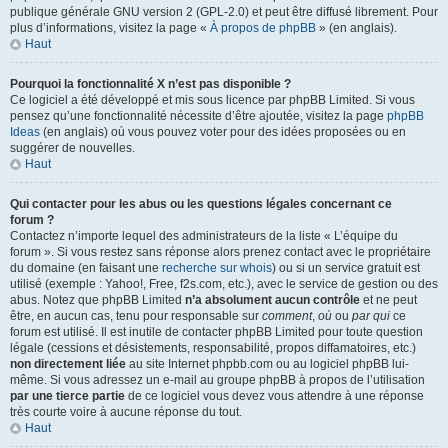
publique générale GNU version 2 (GPL-2.0) et peut être diffusé librement. Pour
plus d’informations, visitez la page «
À propos de phpBB
» (en anglais).
Haut
Pourquoi la fonctionnalité X n’est pas disponible ?
Ce logiciel a été développé et mis sous licence par phpBB Limited. Si vous
pensez qu’une fonctionnalité nécessite d’être ajoutée, visitez la page
phpBB
Ideas
(en anglais) où vous pouvez voter pour des idées proposées ou en
suggérer de nouvelles.
Haut
Qui contacter pour les abus ou les questions légales concernant ce
forum ?
Contactez n’importe lequel des administrateurs de la liste « L’équipe du
forum ». Si vous restez sans réponse alors prenez contact avec le propriétaire
du domaine (en faisant une
recherche sur whois
) ou si un service gratuit est
utilisé (exemple : Yahoo!, Free, f2s.com, etc.), avec le service de gestion ou des
abus. Notez que phpBB Limited
n’a absolument aucun contrôle
et ne peut
être, en aucun cas, tenu pour responsable sur
comment
,
où
ou
par qui
ce
forum est utilisé. Il est inutile de contacter phpBB Limited pour toute question
légale (cessions et désistements, responsabilité, propos diffamatoires, etc.)
non directement liée
au site Internet phpbb.com ou au logiciel phpBB lui-
même. Si vous adressez un e-mail au groupe phpBB à propos de l’utilisation
par une tierce partie
de ce logiciel vous devez vous attendre à une réponse
très courte voire à aucune réponse du tout.
Haut