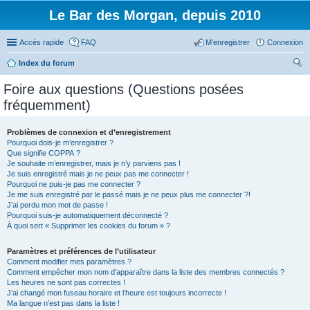
Le Bar des Morgan, depuis 2010
Accès rapide
FAQ
M’enregistrer
Connexion
Index du forum
ec
Foire aux questions (Questions posées
her
fréquemment)
ch
er
Problèmes de connexion et d’enregistrement
Pourquoi dois-je m’enregistrer ?
Que signifie COPPA ?
Je souhaite m’enregistrer, mais je n’y parviens pas !
Je suis enregistré mais je ne peux pas me connecter !
Pourquoi ne puis-je pas me connecter ?
Je me suis enregistré par le passé mais je ne peux plus me connecter ?!
J’ai perdu mon mot de passe !
Pourquoi suis-je automatiquement déconnecté ?
À quoi sert « Supprimer les cookies du forum » ?
Paramètres et préférences de l’utilisateur
Comment modifier mes paramètres ?
Comment empêcher mon nom d’apparaître dans la liste des membres connectés ?
Les heures ne sont pas correctes !
J’ai changé mon fuseau horaire et l’heure est toujours incorrecte !
Ma langue n’est pas dans la liste !