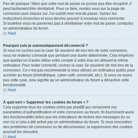
Pas de panique ! Bien que votre mot de passe ne puisse pas être récupéré, il
peut facilement être réinitialisé. Pour ce faire, rendez vous sur la page de
connexion puis cliquez sur
J’ai oublié mon mot de passe
. Suivez les
instructions énoncées et vous devriez pouvoir à nouveau vous connecter.
Si toutefois vous ne parveniez pas à réinitialiser votre mot de passe, contactez
un administrateur du forum.
Haut
Pourquoi suis-je automatiquement déconnecté ?
Si vous ne cochez pas la case
Se souvenir de moi
lors de votre connexion,
vous ne resterez connecté que pendant une durée déterminée. Cela empêche
que quelqu’un d’autre utilise votre compte à votre insu en utilisant le même
ordinateur. Pour rester connecté, cochez la case
Se souvenir de moi
lors de la
connexion. Ce n’est pas recommandé si vous utilisez un ordinateur public pour
accéder au forum (bibliothèque, cyber-café, université, etc.). Si vous ne voyez
pas cette case, cela signifie qu’un administrateur du forum a désactivé cette
fonctionnalité.
Haut
À quoi sert « Supprimer les cookies du forum » ?
Cela supprime tous les cookies créés par phpBB qui conservent vos
paramètres d’authentification et votre connexion au forum. Ils fournissent aussi
des fonctionnalités telles que les indicateurs de lecture des messages (lu ou
non lu) si cela a été activé par un administrateur du forum. Si vous rencontrez
des problèmes de connexion ou de déconnexion, la suppression des cookies
pourrait les résoudre.
Haut