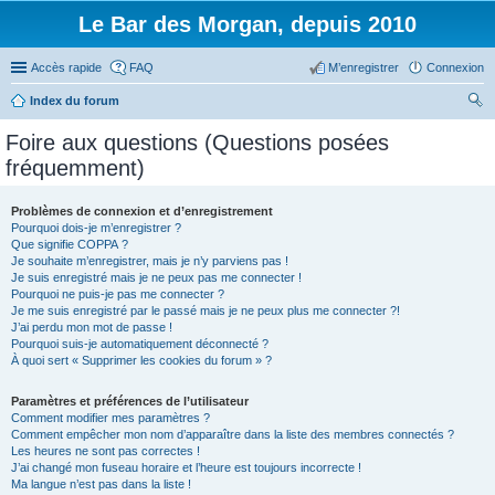
Le Bar des Morgan, depuis 2010
Accès rapide
FAQ
M’enregistrer
Connexion
Index du forum
ec
Foire aux questions (Questions posées
her
fréquemment)
ch
er
Problèmes de connexion et d’enregistrement
Pourquoi dois-je m’enregistrer ?
Que signifie COPPA ?
Je souhaite m’enregistrer, mais je n’y parviens pas !
Je suis enregistré mais je ne peux pas me connecter !
Pourquoi ne puis-je pas me connecter ?
Je me suis enregistré par le passé mais je ne peux plus me connecter ?!
J’ai perdu mon mot de passe !
Pourquoi suis-je automatiquement déconnecté ?
À quoi sert « Supprimer les cookies du forum » ?
Paramètres et préférences de l’utilisateur
Comment modifier mes paramètres ?
Comment empêcher mon nom d’apparaître dans la liste des membres connectés ?
Les heures ne sont pas correctes !
J’ai changé mon fuseau horaire et l’heure est toujours incorrecte !
Ma langue n’est pas dans la liste !