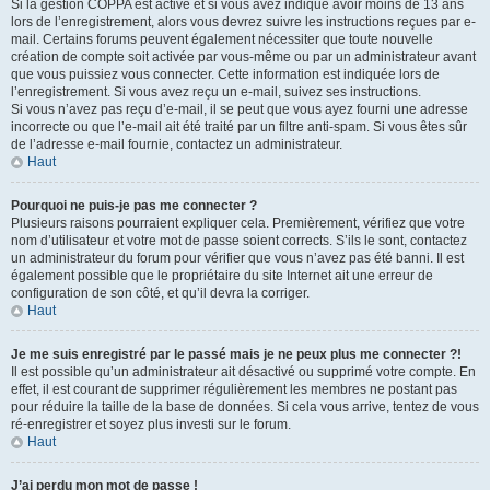
Si la gestion COPPA est active et si vous avez indiqué avoir moins de 13 ans
lors de l’enregistrement, alors vous devrez suivre les instructions reçues par e-
mail. Certains forums peuvent également nécessiter que toute nouvelle
création de compte soit activée par vous-même ou par un administrateur avant
que vous puissiez vous connecter. Cette information est indiquée lors de
l’enregistrement. Si vous avez reçu un e-mail, suivez ses instructions.
Si vous n’avez pas reçu d’e-mail, il se peut que vous ayez fourni une adresse
incorrecte ou que l’e-mail ait été traité par un filtre anti-spam. Si vous êtes sûr
de l’adresse e-mail fournie, contactez un administrateur.
Haut
Pourquoi ne puis-je pas me connecter ?
Plusieurs raisons pourraient expliquer cela. Premièrement, vérifiez que votre
nom d’utilisateur et votre mot de passe soient corrects. S’ils le sont, contactez
un administrateur du forum pour vérifier que vous n’avez pas été banni. Il est
également possible que le propriétaire du site Internet ait une erreur de
configuration de son côté, et qu’il devra la corriger.
Haut
Je me suis enregistré par le passé mais je ne peux plus me connecter ?!
Il est possible qu’un administrateur ait désactivé ou supprimé votre compte. En
effet, il est courant de supprimer régulièrement les membres ne postant pas
pour réduire la taille de la base de données. Si cela vous arrive, tentez de vous
ré-enregistrer et soyez plus investi sur le forum.
Haut
J’ai perdu mon mot de passe !