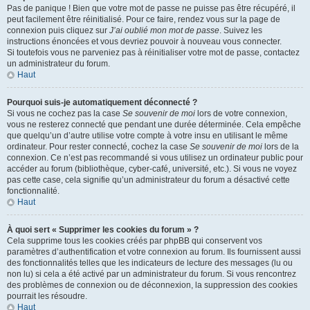
Pas de panique ! Bien que votre mot de passe ne puisse pas être récupéré, il
peut facilement être réinitialisé. Pour ce faire, rendez vous sur la page de
connexion puis cliquez sur
J’ai oublié mon mot de passe
. Suivez les
instructions énoncées et vous devriez pouvoir à nouveau vous connecter.
Si toutefois vous ne parveniez pas à réinitialiser votre mot de passe, contactez
un administrateur du forum.
Haut
Pourquoi suis-je automatiquement déconnecté ?
Si vous ne cochez pas la case
Se souvenir de moi
lors de votre connexion,
vous ne resterez connecté que pendant une durée déterminée. Cela empêche
que quelqu’un d’autre utilise votre compte à votre insu en utilisant le même
ordinateur. Pour rester connecté, cochez la case
Se souvenir de moi
lors de la
connexion. Ce n’est pas recommandé si vous utilisez un ordinateur public pour
accéder au forum (bibliothèque, cyber-café, université, etc.). Si vous ne voyez
pas cette case, cela signifie qu’un administrateur du forum a désactivé cette
fonctionnalité.
Haut
À quoi sert « Supprimer les cookies du forum » ?
Cela supprime tous les cookies créés par phpBB qui conservent vos
paramètres d’authentification et votre connexion au forum. Ils fournissent aussi
des fonctionnalités telles que les indicateurs de lecture des messages (lu ou
non lu) si cela a été activé par un administrateur du forum. Si vous rencontrez
des problèmes de connexion ou de déconnexion, la suppression des cookies
pourrait les résoudre.
Haut