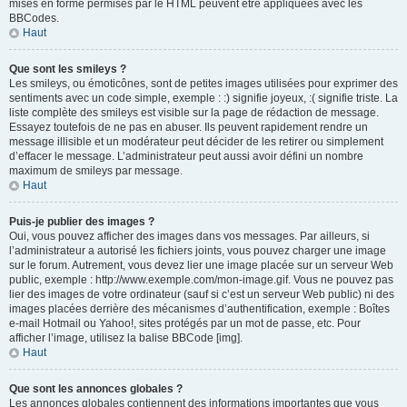
mises en forme permises par le HTML peuvent être appliquées avec les
BBCodes.
Haut
Que sont les smileys ?
Les smileys, ou émoticônes, sont de petites images utilisées pour exprimer des
sentiments avec un code simple, exemple : :) signifie joyeux, :( signifie triste. La
liste complète des smileys est visible sur la page de rédaction de message.
Essayez toutefois de ne pas en abuser. Ils peuvent rapidement rendre un
message illisible et un modérateur peut décider de les retirer ou simplement
d’effacer le message. L’administrateur peut aussi avoir défini un nombre
maximum de smileys par message.
Haut
Puis-je publier des images ?
Oui, vous pouvez afficher des images dans vos messages. Par ailleurs, si
l’administrateur a autorisé les fichiers joints, vous pouvez charger une image
sur le forum. Autrement, vous devez lier une image placée sur un serveur Web
public, exemple : http://www.exemple.com/mon-image.gif. Vous ne pouvez pas
lier des images de votre ordinateur (sauf si c’est un serveur Web public) ni des
images placées derrière des mécanismes d’authentification, exemple : Boîtes
e-mail Hotmail ou Yahoo!, sites protégés par un mot de passe, etc. Pour
afficher l’image, utilisez la balise BBCode [img].
Haut
Que sont les annonces globales ?
Les annonces globales contiennent des informations importantes que vous