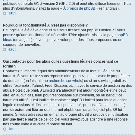
publique générale GNU version 2 (GPL-2.0) et peut être diffusé librement. Pour
plus d’informations, visitez la page «
À propos de phpBB
» (en anglais).
Haut
Pourquoi la fonctionnalité X n’est pas disponible ?
Ce logiciel a été développé et mis sous licence par phpBB Limited. Si vous
pensez qu’une fonctionnalité nécessite d’être ajoutée, visitez la page
phpBB
Ideas
(en anglais) où vous pouvez voter pour des idées proposées ou en
suggérer de nouvelles.
Haut
Qui contacter pour les abus ou les questions légales concernant ce
forum ?
Contactez n’importe lequel des administrateurs de la liste « L’équipe du
forum ». Si vous restez sans réponse alors prenez contact avec le propriétaire
du domaine (en faisant une
recherche sur whois
) ou si un service gratuit est
utilisé (exemple : Yahoo!, Free, f2s.com, etc.), avec le service de gestion ou des
abus. Notez que phpBB Limited
n’a absolument aucun contrôle
et ne peut
être, en aucun cas, tenu pour responsable sur
comment
,
où
ou
par qui
ce
forum est utilisé. Il est inutile de contacter phpBB Limited pour toute question
légale (cessions et désistements, responsabilité, propos diffamatoires, etc.)
non directement liée
au site Internet phpbb.com ou au logiciel phpBB lui-
même. Si vous adressez un e-mail au groupe phpBB à propos de l’utilisation
par une tierce partie
de ce logiciel vous devez vous attendre à une réponse
très courte voire à aucune réponse du tout.
Haut