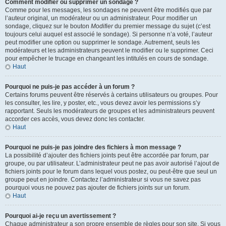
Comment modifier ou supprimer un sondage ?
Comme pour les messages, les sondages ne peuvent être modifiés que par
l’auteur original, un modérateur ou un administrateur. Pour modifier un
sondage, cliquez sur le bouton
Modifier
du premier message du sujet (c’est
toujours celui auquel est associé le sondage). Si personne n’a voté, l’auteur
peut modifier une option ou supprimer le sondage. Autrement, seuls les
modérateurs et les administrateurs peuvent le modifier ou le supprimer. Ceci
pour empêcher le trucage en changeant les intitulés en cours de sondage.
Haut
Pourquoi ne puis-je pas accéder à un forum ?
Certains forums peuvent être réservés à certains utilisateurs ou groupes. Pour
les consulter, les lire, y poster, etc., vous devez avoir les permissions s’y
rapportant. Seuls les modérateurs de groupes et les administrateurs peuvent
accorder ces accès, vous devez donc les contacter.
Haut
Pourquoi ne puis-je pas joindre des fichiers à mon message ?
La possibilité d’ajouter des fichiers joints peut être accordée par forum, par
groupe, ou par utilisateur. L’administrateur peut ne pas avoir autorisé l’ajout de
fichiers joints pour le forum dans lequel vous postez, ou peut-être que seul un
groupe peut en joindre. Contactez l’administrateur si vous ne savez pas
pourquoi vous ne pouvez pas ajouter de fichiers joints sur un forum.
Haut
Pourquoi ai-je reçu un avertissement ?
Chaque administrateur a son propre ensemble de règles pour son site. Si vous