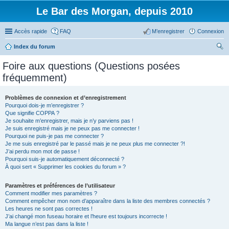
Le Bar des Morgan, depuis 2010
Accès rapide
FAQ
M’enregistrer
Connexion
Index du forum
ec
Foire aux questions (Questions posées
her
fréquemment)
ch
er
Problèmes de connexion et d’enregistrement
Pourquoi dois-je m’enregistrer ?
Que signifie COPPA ?
Je souhaite m’enregistrer, mais je n’y parviens pas !
Je suis enregistré mais je ne peux pas me connecter !
Pourquoi ne puis-je pas me connecter ?
Je me suis enregistré par le passé mais je ne peux plus me connecter ?!
J’ai perdu mon mot de passe !
Pourquoi suis-je automatiquement déconnecté ?
À quoi sert « Supprimer les cookies du forum » ?
Paramètres et préférences de l’utilisateur
Comment modifier mes paramètres ?
Comment empêcher mon nom d’apparaître dans la liste des membres connectés ?
Les heures ne sont pas correctes !
J’ai changé mon fuseau horaire et l’heure est toujours incorrecte !
Ma langue n’est pas dans la liste !