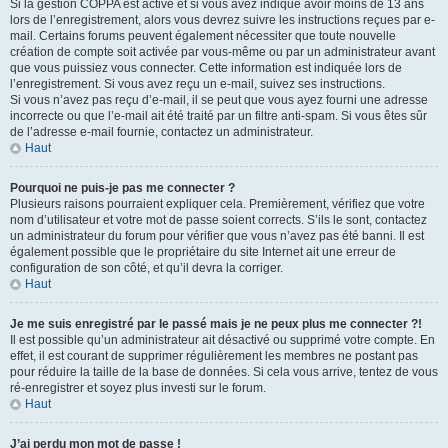
Si la gestion COPPA est active et si vous avez indiqué avoir moins de 13 ans
lors de l’enregistrement, alors vous devrez suivre les instructions reçues par e-
mail. Certains forums peuvent également nécessiter que toute nouvelle
création de compte soit activée par vous-même ou par un administrateur avant
que vous puissiez vous connecter. Cette information est indiquée lors de
l’enregistrement. Si vous avez reçu un e-mail, suivez ses instructions.
Si vous n’avez pas reçu d’e-mail, il se peut que vous ayez fourni une adresse
incorrecte ou que l’e-mail ait été traité par un filtre anti-spam. Si vous êtes sûr
de l’adresse e-mail fournie, contactez un administrateur.
Haut
Pourquoi ne puis-je pas me connecter ?
Plusieurs raisons pourraient expliquer cela. Premièrement, vérifiez que votre
nom d’utilisateur et votre mot de passe soient corrects. S’ils le sont, contactez
un administrateur du forum pour vérifier que vous n’avez pas été banni. Il est
également possible que le propriétaire du site Internet ait une erreur de
configuration de son côté, et qu’il devra la corriger.
Haut
Je me suis enregistré par le passé mais je ne peux plus me connecter ?!
Il est possible qu’un administrateur ait désactivé ou supprimé votre compte. En
effet, il est courant de supprimer régulièrement les membres ne postant pas
pour réduire la taille de la base de données. Si cela vous arrive, tentez de vous
ré-enregistrer et soyez plus investi sur le forum.
Haut
J’ai perdu mon mot de passe !