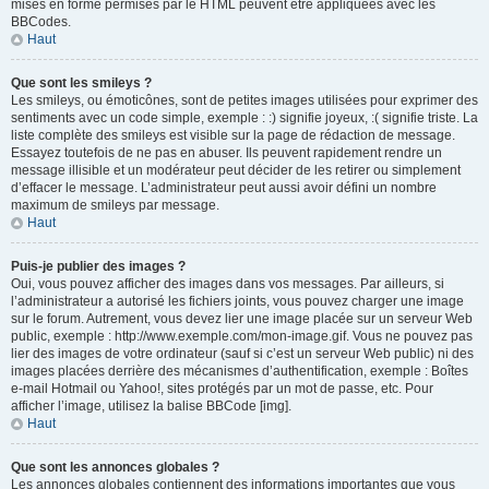
mises en forme permises par le HTML peuvent être appliquées avec les
BBCodes.
Haut
Que sont les smileys ?
Les smileys, ou émoticônes, sont de petites images utilisées pour exprimer des
sentiments avec un code simple, exemple : :) signifie joyeux, :( signifie triste. La
liste complète des smileys est visible sur la page de rédaction de message.
Essayez toutefois de ne pas en abuser. Ils peuvent rapidement rendre un
message illisible et un modérateur peut décider de les retirer ou simplement
d’effacer le message. L’administrateur peut aussi avoir défini un nombre
maximum de smileys par message.
Haut
Puis-je publier des images ?
Oui, vous pouvez afficher des images dans vos messages. Par ailleurs, si
l’administrateur a autorisé les fichiers joints, vous pouvez charger une image
sur le forum. Autrement, vous devez lier une image placée sur un serveur Web
public, exemple : http://www.exemple.com/mon-image.gif. Vous ne pouvez pas
lier des images de votre ordinateur (sauf si c’est un serveur Web public) ni des
images placées derrière des mécanismes d’authentification, exemple : Boîtes
e-mail Hotmail ou Yahoo!, sites protégés par un mot de passe, etc. Pour
afficher l’image, utilisez la balise BBCode [img].
Haut
Que sont les annonces globales ?
Les annonces globales contiennent des informations importantes que vous