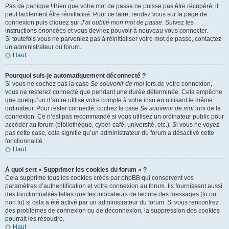
Pas de panique ! Bien que votre mot de passe ne puisse pas être récupéré, il
peut facilement être réinitialisé. Pour ce faire, rendez vous sur la page de
connexion puis cliquez sur
J’ai oublié mon mot de passe
. Suivez les
instructions énoncées et vous devriez pouvoir à nouveau vous connecter.
Si toutefois vous ne parveniez pas à réinitialiser votre mot de passe, contactez
un administrateur du forum.
Haut
Pourquoi suis-je automatiquement déconnecté ?
Si vous ne cochez pas la case
Se souvenir de moi
lors de votre connexion,
vous ne resterez connecté que pendant une durée déterminée. Cela empêche
que quelqu’un d’autre utilise votre compte à votre insu en utilisant le même
ordinateur. Pour rester connecté, cochez la case
Se souvenir de moi
lors de la
connexion. Ce n’est pas recommandé si vous utilisez un ordinateur public pour
accéder au forum (bibliothèque, cyber-café, université, etc.). Si vous ne voyez
pas cette case, cela signifie qu’un administrateur du forum a désactivé cette
fonctionnalité.
Haut
À quoi sert « Supprimer les cookies du forum » ?
Cela supprime tous les cookies créés par phpBB qui conservent vos
paramètres d’authentification et votre connexion au forum. Ils fournissent aussi
des fonctionnalités telles que les indicateurs de lecture des messages (lu ou
non lu) si cela a été activé par un administrateur du forum. Si vous rencontrez
des problèmes de connexion ou de déconnexion, la suppression des cookies
pourrait les résoudre.
Haut