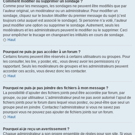
Comment modifier ou supprimer un sondage ?
Comme pour les messages, les sondages ne peuvent être modifiés que par
l’auteur original, un modérateur ou un administrateur. Pour modifier un
sondage, cliquez sur le bouton
Modifier
du premier message du sujet (c’est
toujours celui auquel est associé le sondage). Si personne n’a voté, l’auteur
peut modifier une option ou supprimer le sondage. Autrement, seuls les
modérateurs et les administrateurs peuvent le modifier ou le supprimer. Ceci
pour empêcher le trucage en changeant les intitulés en cours de sondage.
Haut
Pourquoi ne puis-je pas accéder à un forum ?
Certains forums peuvent être réservés à certains utilisateurs ou groupes. Pour
les consulter, les lire, y poster, etc., vous devez avoir les permissions s’y
rapportant. Seuls les modérateurs de groupes et les administrateurs peuvent
accorder ces accès, vous devez donc les contacter.
Haut
Pourquoi ne puis-je pas joindre des fichiers à mon message ?
La possibilité d’ajouter des fichiers joints peut être accordée par forum, par
groupe, ou par utilisateur. L’administrateur peut ne pas avoir autorisé l’ajout de
fichiers joints pour le forum dans lequel vous postez, ou peut-être que seul un
groupe peut en joindre. Contactez l’administrateur si vous ne savez pas
pourquoi vous ne pouvez pas ajouter de fichiers joints sur un forum.
Haut
Pourquoi ai-je reçu un avertissement ?
Chaque administrateur a son propre ensemble de règles pour son site. Si vous