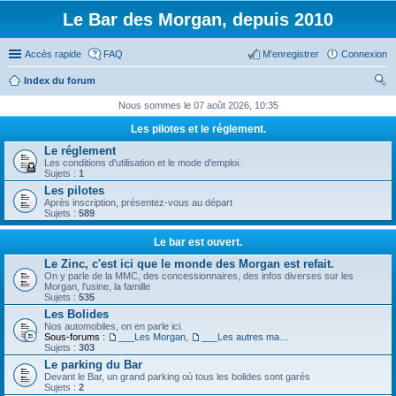
Le Bar des Morgan, depuis 2010
Accès rapide
FAQ
M’enregistrer
Connexion
Index du forum
ec
Nous sommes le 07 août 2026, 10:35
her
Les pilotes et le réglement.
ch
Le réglement
Les conditions d'utilisation et le mode d'emploi.
er
Sujets :
1
Les pilotes
Après inscription, présentez-vous au départ
Sujets :
589
Le bar est ouvert.
Le Zinc, c'est ici que le monde des Morgan est refait.
On y parle de la MMC, des concessionnaires, des infos diverses sur les
Morgan, l'usine, la famille
Sujets :
535
Les Bolides
Nos automobiles, on en parle ici.
Sous-forums :
___Les Morgan
,
___Les autres machines.
Sujets :
303
Le parking du Bar
Devant le Bar, un grand parking où tous les bolides sont garés
Sujets :
2