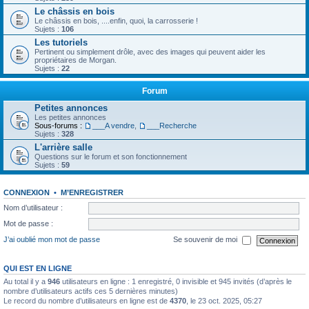
Le châssis en bois
Le châssis en bois, ....enfin, quoi, la carrosserie !
Sujets :
106
Les tutoriels
Pertinent ou simplement drôle, avec des images qui peuvent aider les
propriétaires de Morgan.
Sujets :
22
Forum
Petites annonces
Les petites annonces
Sous-forums :
___A vendre
,
___Recherche
Sujets :
328
L'arrière salle
Questions sur le forum et son fonctionnement
Sujets :
59
CONNEXION
•
M’ENREGISTRER
Nom d’utilisateur :
Mot de passe :
J’ai oublié mon mot de passe
Se souvenir de moi
QUI EST EN LIGNE
Au total il y a
946
utilisateurs en ligne : 1 enregistré, 0 invisible et 945 invités (d’après le
nombre d’utilisateurs actifs ces 5 dernières minutes)
Le record du nombre d’utilisateurs en ligne est de
4370
, le 23 oct. 2025, 05:27