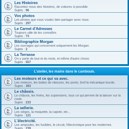
Les Histoires
Racontez-nous des histoires, de voitures si possible.
Sujets :
96
Vos photos
Les photos que vous voulez bien partager avec nous.
Sujets :
297
Le Carnet d'Adresses
Toujours utile de les connaître.
Sujets :
73
Bibliographie Morgan
Les ouvrages qui concernent uniquement les Morgan.
Sujets :
2
La Terrasse
On y parle de tout et du reste, et même d'autre chose.
Sujets :
557
L'atelier, les mains dans le cambouis.
Les moteurs et ce qui va avec.
Les moteurs, les boites de vitesses, les ponts, bref la mécanique lourde.
Sujets :
393
Le châssis.
Le châssis, les freins, les supensions, tous ce qui permet de la laisser sur la
route.
Sujets :
233
La sellerie.
Les siéges, la moquette, la capote, etc...
Sujets :
121
L'électricité.
Les ampoules, les fusibles, le circuit, l'électronique pour les modernes.
Sujets :
239