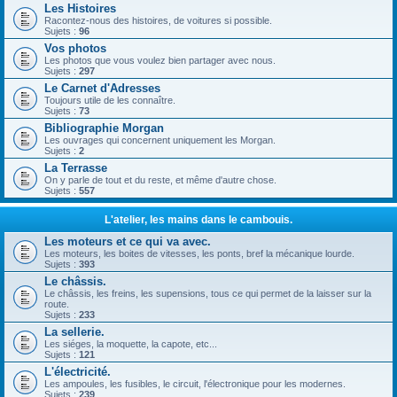
Les Histoires
Racontez-nous des histoires, de voitures si possible.
Sujets :
96
Vos photos
Les photos que vous voulez bien partager avec nous.
Sujets :
297
Le Carnet d'Adresses
Toujours utile de les connaître.
Sujets :
73
Bibliographie Morgan
Les ouvrages qui concernent uniquement les Morgan.
Sujets :
2
La Terrasse
On y parle de tout et du reste, et même d'autre chose.
Sujets :
557
L'atelier, les mains dans le cambouis.
Les moteurs et ce qui va avec.
Les moteurs, les boites de vitesses, les ponts, bref la mécanique lourde.
Sujets :
393
Le châssis.
Le châssis, les freins, les supensions, tous ce qui permet de la laisser sur la
route.
Sujets :
233
La sellerie.
Les siéges, la moquette, la capote, etc...
Sujets :
121
L'électricité.
Les ampoules, les fusibles, le circuit, l'électronique pour les modernes.
Sujets :
239