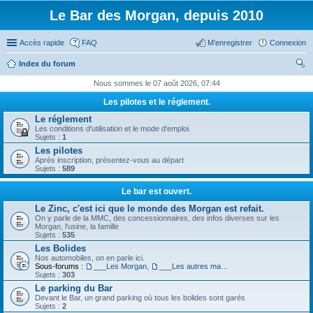
Le Bar des Morgan, depuis 2010
Accès rapide
FAQ
M’enregistrer
Connexion
Index du forum
ec
Nous sommes le 07 août 2026, 07:44
her
Les pilotes et le réglement.
ch
Le réglement
Les conditions d'utilisation et le mode d'emploi.
er
Sujets :
1
Les pilotes
Après inscription, présentez-vous au départ
Sujets :
589
Le bar est ouvert.
Le Zinc, c'est ici que le monde des Morgan est refait.
On y parle de la MMC, des concessionnaires, des infos diverses sur les
Morgan, l'usine, la famille
Sujets :
535
Les Bolides
Nos automobiles, on en parle ici.
Sous-forums :
___Les Morgan
,
___Les autres machines.
Sujets :
303
Le parking du Bar
Devant le Bar, un grand parking où tous les bolides sont garés
Sujets :
2