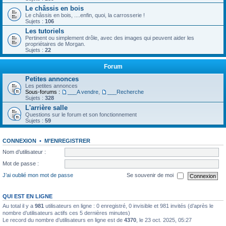
Le châssis en bois
Le châssis en bois, ....enfin, quoi, la carrosserie !
Sujets :
106
Les tutoriels
Pertinent ou simplement drôle, avec des images qui peuvent aider les
propriétaires de Morgan.
Sujets :
22
Forum
Petites annonces
Les petites annonces
Sous-forums :
___A vendre
,
___Recherche
Sujets :
328
L'arrière salle
Questions sur le forum et son fonctionnement
Sujets :
59
CONNEXION
•
M’ENREGISTRER
Nom d’utilisateur :
Mot de passe :
J’ai oublié mon mot de passe
Se souvenir de moi
QUI EST EN LIGNE
Au total il y a
981
utilisateurs en ligne : 0 enregistré, 0 invisible et 981 invités (d’après le
nombre d’utilisateurs actifs ces 5 dernières minutes)
Le record du nombre d’utilisateurs en ligne est de
4370
, le 23 oct. 2025, 05:27