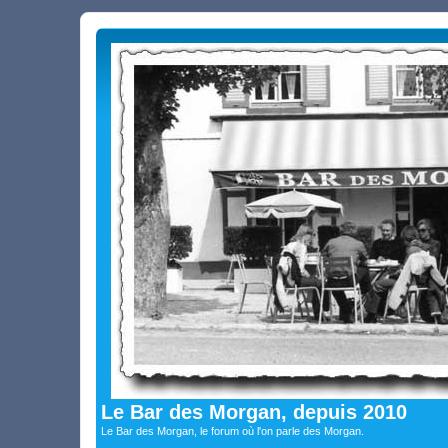
Le Bar des Morgan, depuis 2010
Le Bar des Morgan, le forum où l'on parle des Morgan.