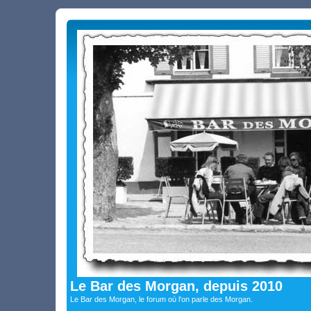
Le Bar des Morgan, depuis 2010
Le Bar des Morgan, le forum où l'on parle des Morgan.