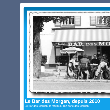
Le Bar des Morgan, depuis 2010
Le Bar des Morgan, le forum où l'on parle des Morgan.