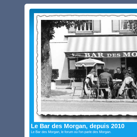
Le Bar des Morgan, depuis 2010
Le Bar des Morgan, le forum où l'on parle des Morgan.