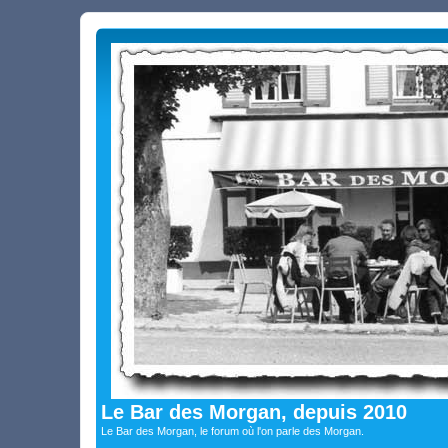
Le Bar des Morgan, depuis 2010
Le Bar des Morgan, le forum où l'on parle des Morgan.