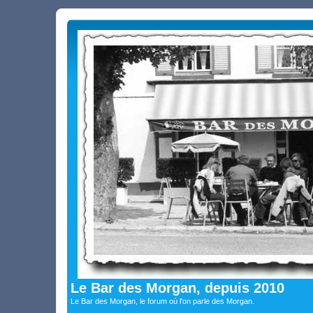
Le Bar des Morgan, depuis 2010
Le Bar des Morgan, le forum où l'on parle des Morgan.