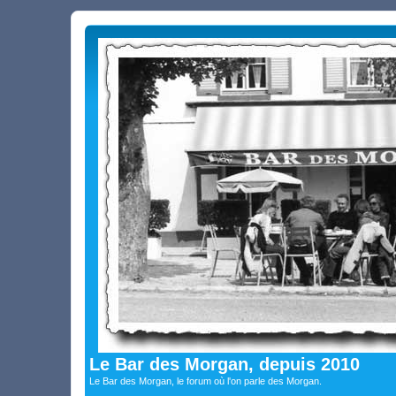
Le Bar des Morgan, depuis 2010
Le Bar des Morgan, le forum où l'on parle des Morgan.