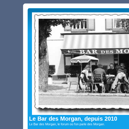
Le Bar des Morgan, depuis 2010
Le Bar des Morgan, le forum où l'on parle des Morgan.