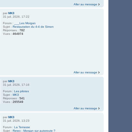
Aller au message
par
MK3
31 juil. 2026, 17:22
Forum :
___Les Morgan
Sujet :
Restauration du 4-4 de Simon
Réponses :
782
Vues :
464974
Aller au message
par
MK3
31 juil. 2026, 17:16
Forum :
Les pilotes
Sujet :
MK3
Réponses :
541
Vues :
265549
Aller au message
par
MK3
31 juil. 2026, 13:23
Forum :
La Terrasse
Sujet :
Retex : Morgan sur autoroute ?