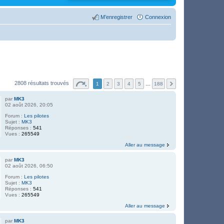
M’enregistrer
Connexion
2808 résultats trouvés
1
2
3
4
5
…
188
par
MK3
02 août 2026, 20:05
Forum :
Les pilotes
Sujet :
MK3
Réponses :
541
Vues :
265549
Aller au message
par
MK3
02 août 2026, 06:50
Forum :
Les pilotes
Sujet :
MK3
Réponses :
541
Vues :
265549
Aller au message
par
MK3