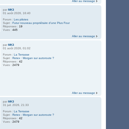
Aller au message
par
MK3
01 août 2026, 16:40
Forum :
Les pilotes
Sujet :
Futur nouveau propriétaire d’une Plus Four
Réponses :
19
Vues :
445
Aller au message
par
MK3
01 août 2026, 01:02
Forum :
La Terrasse
Sujet :
Retex : Morgan sur autoroute ?
Réponses :
42
Vues :
2479
Aller au message
par
MK3
31 juil. 2026, 21:33
Forum :
La Terrasse
Sujet :
Retex : Morgan sur autoroute ?
Réponses :
42
Vues :
2479