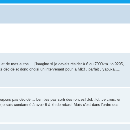
t de mes autos.... j'imagine si je devais résider à 6 ou 7000km. :o 9295,
as décidé et donc choisi un intervenant pour la Mk3 , parfait , yapuka.....
ujours pas décidé.... ben t'es pas sorti des ronces! :lol: :lol: Je crois, en
que je suis condamné à avoir 6 à 7h de retard. Mais c'est dans l'ordre des