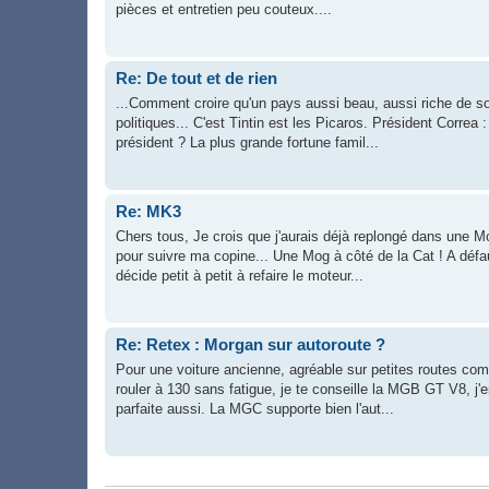
pièces et entretien peu couteux....
Re: De tout et de rien
...Comment croire qu'un pays aussi beau, aussi riche de son 
politiques... C'est Tintin est les Picaros. Président Correa :
président ? La plus grande fortune famil...
Re: MK3
Chers tous, Je crois que j'aurais déjà replongé dans une Mo
pour suivre ma copine... Une Mog à côté de la Cat ! A défa
décide petit à petit à refaire le moteur...
Re: Retex : Morgan sur autoroute ?
Pour une voiture ancienne, agréable sur petites routes com
rouler à 130 sans fatigue, je te conseille la MGB GT V8, j'e
parfaite aussi. La MGC supporte bien l'aut...