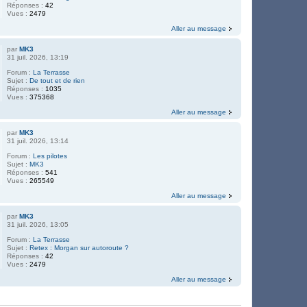
Réponses :
42
Vues :
2479
Aller au message
par
MK3
31 juil. 2026, 13:19
Forum :
La Terrasse
Sujet :
De tout et de rien
Réponses :
1035
Vues :
375368
Aller au message
par
MK3
31 juil. 2026, 13:14
Forum :
Les pilotes
Sujet :
MK3
Réponses :
541
Vues :
265549
Aller au message
par
MK3
31 juil. 2026, 13:05
Forum :
La Terrasse
Sujet :
Retex : Morgan sur autoroute ?
Réponses :
42
Vues :
2479
Aller au message