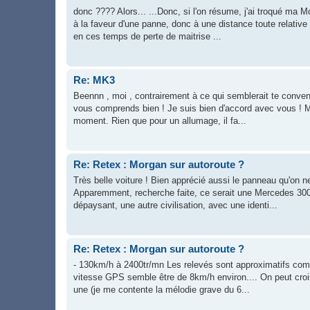
donc ???? Alors... ...Donc, si l'on résume, j'ai troqué ma 
à la faveur d'une panne, donc à une distance toute relativ
en ces temps de perte de maitrise ...
Re: MK3
Beennn , moi , contrairement à ce qui semblerait te conveni
vous comprends bien ! Je suis bien d'accord avec vous ! Mai
moment. Rien que pour un allumage, il fa...
Re: Retex : Morgan sur autoroute ?
Très belle voiture ! Bien apprécié aussi le panneau qu'
Apparemment, recherche faite, ce serait une Mercedes 300 
dépaysant, une autre civilisation, avec une identi...
Re: Retex : Morgan sur autoroute ?
- 130km/h à 2400tr/mn Les relevés sont approximatifs comp
vitesse GPS semble être de 8km/h environ.... On peut croi
une (je me contente la mélodie grave du 6...