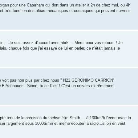
Morgan pour une Caterham qui dort dans un atelier à 2h de chez moi, ou 4h
e et très fonction des aléas mécaniques et cosmiques qui peuvent survenir
r ... Je suis assez d'accord avec hbr5.... Merci pour vos retours ! Je
s, chaque fois que j'ai essayé de lui en parler, ce n'était jamais le
on ne voit pas non plus par chez nous " N22 GERONIMO CARRION"
B Adenauer... Sinon, tu as l'oeil ! C'est un univers extrêmement
te tenu de la précision du tachymètre Smith.... à 130km/h l'écart avec la
ser largement sous 3000tr/mn et même écouter la radio...si on en veut