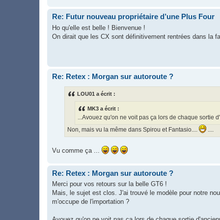
Re: Futur nouveau propriétaire d’une Plus Four
Ho qu'elle est belle ! Bienvenue !
On dirait que les CX sont définitivement rentrées dans la f
Re: Retex : Morgan sur autoroute ?
LOU01 a écrit :
MK3 a écrit :
...Avouez qu'on ne voit pas ça lors de chaque sortie d
Non, mais vu la même dans Spirou et Fantasio....
....
Vu comme ça ...
Re: Retex : Morgan sur autoroute ?
Merci pour vos retours sur la belle GT6 !
Mais, le sujet est clos. J'ai trouvé le modèle pour notre 
m'occupe de l'importation ?
Avouez qu'on ne voit pas ça lors de chaque sortie d'ancien