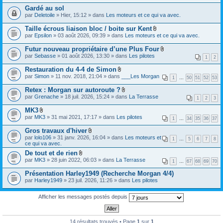
e
)
s
Gardé au sol
r
j
)
(
par
Deletoile
» Hier, 15:12 » dans
Les moteurs et ce qui va avec.
o
s
i
)
Taille écrous liaison bloc / boite sur Kent
n
j
t
F
par
Epsilon
» 03 août 2026, 09:39 » dans
Les moteurs et ce qui va avec.
o
(
i
i
s
c
Futur nouveau propriétaire d’une Plus Four
n
)
h
F
par
Sebasse
» 01 août 2026, 13:30 » dans
Les pilotes
t
i
1
2
i
(
e
c
s
Restauration du 4-4 de Simon
r
h
)
F
(
par
Simon
» 11 nov. 2018, 21:04 » dans
___Les Morgan
i
1
…
50
51
52
53
i
s
e
c
)
Retex : Morgan sur autoroute ?
r
h
j
F
(
par
Grenache
» 18 juil. 2026, 15:24 » dans
La Terrasse
i
1
2
3
o
i
s
e
i
c
)
MK3
r
n
h
j
F
(
par
MK3
» 31 mai 2021, 17:17 » dans
Les pilotes
t
i
1
…
34
35
36
37
o
i
s
(
e
i
c
)
s
Gros travaux d'hiver
r
n
h
j
)
F
(
par
lolo106
» 31 janv. 2026, 16:04 » dans
Les moteurs et
t
i
1
…
5
6
7
8
o
i
s
ce qui va avec.
(
e
i
c
)
s
r
De tout et de rien
n
h
j
)
(
F
t
par
MK3
» 28 juin 2022, 06:03 » dans
i
La Terrasse
o
1
…
67
68
69
70
s
i
(
e
i
)
c
s
r
Présentation Harley1949 (Recherche Morgan 4/4)
n
j
h
)
(
t
par
Harley1949
» 23 juil. 2026, 11:26 » dans
Les pilotes
o
i
s
(
i
e
)
s
n
r
j
)
Afficher les messages postés depuis
t
(
o
(
s
i
s
)
n
)
j
t
14 résultats trouvés • Page
1
sur
1