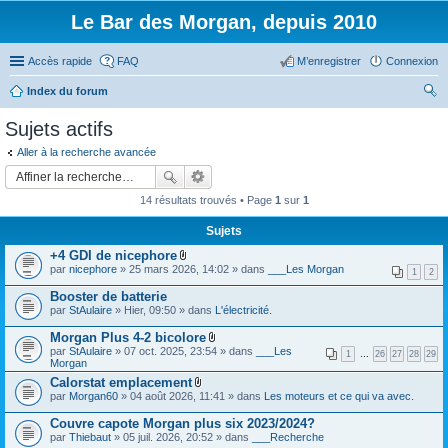
Le Bar des Morgan, depuis 2010
Accès rapide
FAQ
M’enregistrer
Connexion
Index du forum
ec
Sujets actifs
her
Aller à la recherche avancée
ch
er
14 résultats trouvés • Page
1
sur
1
Sujets
+4 GDI de nicephore
F
par
nicephore
» 25 mars 2026, 14:02 » dans
___Les Morgan
1
2
i
c
Booster de batterie
h
par
StAulaire
» Hier, 09:50 » dans
L'électricité.
i
e
Morgan Plus 4-2 bicolore
r
F
(
par
StAulaire
» 07 oct. 2025, 23:54 » dans
___Les
1
…
26
27
28
29
i
s
Morgan
c
)
Calorstat emplacement
h
j
F
par
Morgan60
» 04 août 2026, 11:41 » dans
i
Les moteurs et ce qui va avec.
o
i
e
i
c
r
Couvre capote Morgan plus six 2023/2024?
n
h
(
t
par
Thiebaut
» 05 juil. 2026, 20:52 » dans
___Recherche
i
s
(