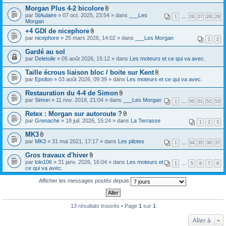
e
)
c
s
Morgan Plus 4-2 bicolore
r
j
h
)
F
(
par
StAulaire
» 07 oct. 2025, 23:54 » dans
___Les
o
i
1
…
26
27
28
29
i
s
Morgan
i
e
c
)
n
r
+4 GDI de nicephore
h
j
t
(
F
par
nicephore
» 25 mars 2026, 14:02 » dans
i
___Les Morgan
o
1
2
(
s
i
e
i
s
)
c
r
Gardé au sol
n
)
j
h
(
t
par
Deletoile
» 05 août 2026, 15:12 » dans
Les moteurs et ce qui va avec.
o
i
s
(
i
e
)
s
Taille écrous liaison bloc / boite sur Kent
n
r
j
)
t
F
(
par
Epsilon
» 03 août 2026, 09:39 » dans
Les moteurs et ce qui va avec.
o
(
i
s
i
s
c
)
Restauration du 4-4 de Simon
n
)
h
j
t
F
par
Simon
» 11 nov. 2018, 21:04 » dans
___Les Morgan
i
1
…
50
51
52
53
o
(
i
e
i
s
c
Retex : Morgan sur autoroute ?
r
n
)
h
F
(
par
Grenache
» 18 juil. 2026, 15:24 » dans
La Terrasse
t
i
1
2
3
i
s
(
e
c
)
s
MK3
r
h
j
)
F
(
par
MK3
» 31 mai 2021, 17:17 » dans
Les pilotes
i
1
…
34
35
36
37
o
i
s
e
i
c
)
Gros travaux d'hiver
r
n
h
j
F
(
par
lolo106
» 31 janv. 2026, 16:04 » dans
Les moteurs et
t
i
1
…
5
6
7
8
o
i
s
ce qui va avec.
(
e
i
c
)
s
r
n
h
j
)
Afficher les messages postés depuis
(
t
i
o
s
(
e
i
)
s
r
n
j
)
(
t
13 résultats trouvés • Page
1
sur
1
o
s
(
i
)
s
n
Aller à
j
)
t