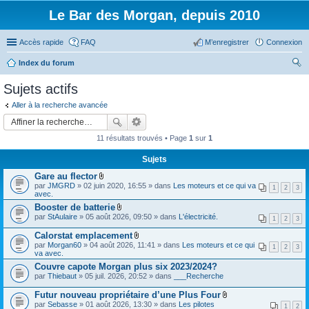
Le Bar des Morgan, depuis 2010
Accès rapide
FAQ
M’enregistrer
Connexion
Index du forum
ec
Sujets actifs
her
Aller à la recherche avancée
ch
er
11 résultats trouvés • Page
1
sur
1
Sujets
Gare au flector
F
par
JMGRD
» 02 juin 2020, 16:55 » dans
Les moteurs et ce qui va
1
2
3
i
avec.
c
Booster de batterie
h
F
par
StAulaire
» 05 août 2026, 09:50 » dans
i
L'électricité.
1
2
3
i
e
c
r
Calorstat emplacement
h
(
F
par
Morgan60
» 04 août 2026, 11:41 » dans
Les moteurs et ce qui
i
1
2
3
s
i
va avec.
e
)
c
r
Couvre capote Morgan plus six 2023/2024?
j
h
(
o
par
Thiebaut
» 05 juil. 2026, 20:52 » dans
i
___Recherche
s
i
e
)
n
r
Futur nouveau propriétaire d’une Plus Four
j
t
(
F
par
Sebasse
» 01 août 2026, 13:30 » dans
Les pilotes
o
1
2
(
s