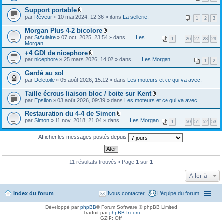
i
i
s
)
c
Support portable
n
)
j
h
F
t
par
Rêveur
» 10 mai 2024, 12:36 » dans
La sellerie.
o
i
1
2
3
i
(
i
e
c
s
Morgan Plus 4-2 bicolore
n
r
h
)
t
F
(
par
StAulaire
» 07 oct. 2025, 23:54 » dans
___Les
i
1
…
26
27
28
29
(
i
s
Morgan
e
s
c
)
r
+4 GDI de nicephore
)
h
j
(
F
par
nicephore
» 25 mars 2026, 14:02 » dans
i
___Les Morgan
o
1
2
s
i
e
i
)
c
r
Gardé au sol
n
j
h
(
t
par
Deletoile
» 05 août 2026, 15:12 » dans
Les moteurs et ce qui va avec.
o
i
s
(
i
e
)
s
Taille écrous liaison bloc / boite sur Kent
n
r
j
)
t
F
(
par
Epsilon
» 03 août 2026, 09:39 » dans
Les moteurs et ce qui va avec.
o
(
i
s
i
s
c
)
Restauration du 4-4 de Simon
n
)
h
j
t
F
par
Simon
» 11 nov. 2018, 21:04 » dans
___Les Morgan
i
1
…
50
51
52
53
o
(
i
e
i
s
c
r
n
)
h
Afficher les messages postés depuis
(
t
i
s
(
e
)
s
r
j
)
(
11 résultats trouvés • Page
1
sur
1
o
s
i
)
Aller à
n
j
t
o
(
i
Index du forum
Nous contacter
L’équipe du forum
s
n
)
t
Développé par
phpBB
® Forum Software © phpBB Limited
(
Traduit par
phpBB-fr.com
s
GZIP: Off
)