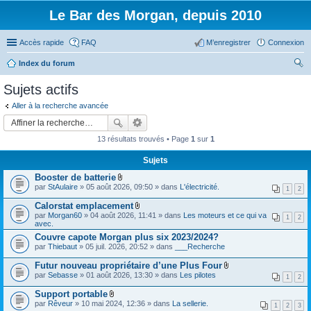
Le Bar des Morgan, depuis 2010
Accès rapide
FAQ
M’enregistrer
Connexion
Index du forum
ec
Sujets actifs
her
Aller à la recherche avancée
ch
er
13 résultats trouvés • Page
1
sur
1
Sujets
Booster de batterie
F
par
StAulaire
» 05 août 2026, 09:50 » dans
L'électricité.
1
2
i
c
Calorstat emplacement
h
F
par
Morgan60
» 04 août 2026, 11:41 » dans
Les moteurs et ce qui va
i
1
2
i
avec.
e
c
r
Couvre capote Morgan plus six 2023/2024?
h
(
par
Thiebaut
» 05 juil. 2026, 20:52 » dans
i
___Recherche
s
e
)
r
Futur nouveau propriétaire d’une Plus Four
j
(
F
par
Sebasse
» 01 août 2026, 13:30 » dans
Les pilotes
o
1
2
s
i
i
)
c
Support portable
n
j
h
F
t
par
Rêveur
» 10 mai 2024, 12:36 » dans
La sellerie.
o
i
1
2
3
i
(