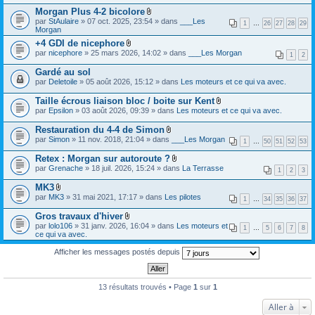
i
e
c
s
Morgan Plus 4-2 bicolore
n
r
h
)
t
F
(
par
StAulaire
» 07 oct. 2025, 23:54 » dans
___Les
i
1
…
26
27
28
29
(
i
s
Morgan
e
s
c
)
r
+4 GDI de nicephore
)
h
j
(
F
par
nicephore
» 25 mars 2026, 14:02 » dans
i
___Les Morgan
o
1
2
s
i
e
i
)
c
r
Gardé au sol
n
j
h
(
t
par
Deletoile
» 05 août 2026, 15:12 » dans
Les moteurs et ce qui va avec.
o
i
s
(
i
e
)
s
Taille écrous liaison bloc / boite sur Kent
n
r
j
)
t
F
(
par
Epsilon
» 03 août 2026, 09:39 » dans
Les moteurs et ce qui va avec.
o
(
i
s
i
s
c
)
Restauration du 4-4 de Simon
n
)
h
j
t
F
par
Simon
» 11 nov. 2018, 21:04 » dans
___Les Morgan
i
1
…
50
51
52
53
o
(
i
e
i
s
c
Retex : Morgan sur autoroute ?
r
n
)
h
F
(
par
Grenache
» 18 juil. 2026, 15:24 » dans
La Terrasse
t
i
1
2
3
i
s
(
e
c
)
s
MK3
r
h
j
)
F
(
par
MK3
» 31 mai 2021, 17:17 » dans
Les pilotes
i
1
…
34
35
36
37
o
i
s
e
i
c
)
Gros travaux d'hiver
r
n
h
j
F
(
par
lolo106
» 31 janv. 2026, 16:04 » dans
Les moteurs et
t
i
1
…
5
6
7
8
o
i
s
ce qui va avec.
(
e
i
c
)
s
r
n
h
j
)
Afficher les messages postés depuis
(
t
i
o
s
(
e
i
)
s
r
n
j
)
(
t
13 résultats trouvés • Page
1
sur
1
o
s
(
i
)
s
n
Aller à
j
)
t