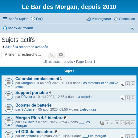
Le Bar des Morgan, depuis 2010
Accès rapide
FAQ
M’enregistrer
Connexion
Index du forum
ec
Sujets actifs
her
Aller à la recherche avancée
ch
er
15 résultats trouvés • Page
1
sur
1
Sujets
Calorstat emplacement
F
par
Morgan60
» 04 août 2026, 11:41 » dans
Les moteurs et ce qui va
1
2
i
avec.
c
Support portable
h
F
par
Rêveur
» 10 mai 2024, 12:36 » dans
i
La sellerie.
1
2
i
e
c
r
Booster de batterie
h
(
par
StAulaire
» 05 août 2026, 09:50 » dans
L'électricité.
i
s
e
)
Morgan Plus 4-2 bicolore
r
j
F
(
par
StAulaire
» 07 oct. 2025, 23:54 » dans
___Les
o
1
…
26
27
28
29
i
s
Morgan
i
c
)
n
+4 GDI de nicephore
h
j
t
F
par
nicephore
» 25 mars 2026, 14:02 » dans
i
___Les Morgan
o
1
2
(