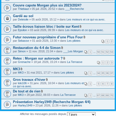
i
e
i
s
c
r
Couvre capote Morgan plus six 2023/2024?
n
)
h
(
t
par
Thiebaut
» 05 juil. 2026, 20:52 » dans
___Recherche
i
s
(
e
)
s
Gardé au sol
r
j
)
(
par
Deletoile
» 05 août 2026, 15:12 » dans
Les moteurs et ce qui va avec.
o
s
i
)
Taille écrous liaison bloc / boite sur Kent
n
j
t
F
par
Epsilon
» 03 août 2026, 09:39 » dans
Les moteurs et ce qui va avec.
o
(
i
i
s
c
Futur nouveau propriétaire d’une Plus Four
n
)
h
F
par
Sebasse
» 01 août 2026, 13:30 » dans
Les pilotes
t
i
1
2
i
(
e
c
s
Restauration du 4-4 de Simon
r
h
)
F
(
par
Simon
» 11 nov. 2018, 21:04 » dans
___Les Morgan
i
1
…
50
51
52
53
i
s
e
c
)
Retex : Morgan sur autoroute ?
r
h
j
F
(
par
Grenache
» 18 juil. 2026, 15:24 » dans
La Terrasse
i
1
2
3
o
i
s
e
i
c
)
MK3
r
n
h
j
F
(
par
MK3
» 31 mai 2021, 17:17 » dans
Les pilotes
t
i
1
…
34
35
36
37
o
i
s
(
e
i
c
)
s
Gros travaux d'hiver
r
n
h
j
)
F
(
par
lolo106
» 31 janv. 2026, 16:04 » dans
Les moteurs et
t
i
1
…
5
6
7
8
o
i
s
ce qui va avec.
(
e
i
c
)
s
r
De tout et de rien
n
h
j
)
(
F
t
par
MK3
» 28 juin 2022, 06:03 » dans
i
La Terrasse
o
1
…
67
68
69
70
s
i
(
e
i
)
c
s
r
Présentation Harley1949 (Recherche Morgan 4/4)
n
j
h
)
(
t
par
Harley1949
» 23 juil. 2026, 11:26 » dans
Les pilotes
o
i
s
(
i
e
)
s
n
r
j
)
Afficher les messages postés depuis
t
(