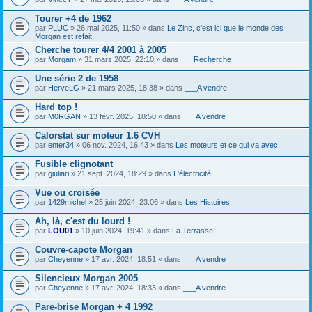
o
i
s
i
c
)
Tourer +4 de 1962
n
h
j
par
PLUC
» 26 mai 2025, 11:50 » dans
Le Zinc, c'est ici que le monde des
t
i
o
Morgan est refait.
(
e
i
s
r
Cherche tourer 4/4 2001 à 2005
n
)
(
t
par
Morgam
» 31 mars 2025, 22:10 » dans
___Recherche
s
(
)
s
Une série 2 de 1958
j
)
par
HerveLG
» 21 mars 2025, 18:38 » dans
___A vendre
o
i
Hard top !
n
t
par
M0RGAN
» 13 févr. 2025, 18:50 » dans
___A vendre
(
s
Calorstat sur moteur 1.6 CVH
)
par
enter34
» 06 nov. 2024, 16:43 » dans
Les moteurs et ce qui va avec.
Fusible clignotant
par
giuliari
» 21 sept. 2024, 18:29 » dans
L'électricité.
Vue ou croisée
par
1429michel
» 25 juin 2024, 23:06 » dans
Les Histoires
Ah, là, c'est du lourd !
par
LOU01
» 10 juin 2024, 19:41 » dans
La Terrasse
Couvre-capote Morgan
par
Cheyenne
» 17 avr. 2024, 18:51 » dans
___A vendre
Silencieux Morgan 2005
par
Cheyenne
» 17 avr. 2024, 18:33 » dans
___A vendre
Pare-brise Morgan + 4 1992