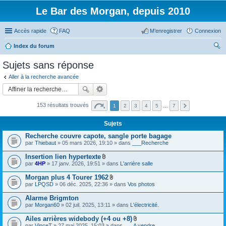
Le Bar des Morgan, depuis 2010
Accès rapide
FAQ
M’enregistrer
Connexion
Index du forum
ec
Sujets sans réponse
her
Aller à la recherche avancée
ch
er
153 résultats trouvés
1
2
3
4
5
…
7
Sujets
Recherche couvre capote, sangle porte bagage
par
Thiebaut
» 05 mars 2026, 19:10 » dans
___Recherche
Insertion lien hypertexte
F
par
4HP
» 17 janv. 2026, 19:51 » dans
L'arrière salle
i
c
Morgan plus 4 Tourer 1962
h
F
par
LPQSD
» 06 déc. 2025, 22:36 » dans
Vos photos
i
i
e
c
Alarme Brigmton
r
h
(
par
Morgan60
» 02 juil. 2025, 13:11 » dans
L'électricité.
i
s
e
)
Ailes arrières widebody (+4 ou +8)
r
j
F
(
par
VinceT
» 27 mai 2025, 15:03 » dans
___A vendre