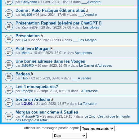
par
Cheyenne
» 17 avr. 2024, 18:29 » dans
___A vendre
Donne : Auto Pratique éditions atlas
F
par
lolo106
» 03 janv. 2024, 17:48 » dans
___A vendre
i
c
Présentation Raphael (généré par ChatGPT !)
h
par
Raphael09
» 29 déc. 2023, 07:00 » dans
Les pilotes
i
e
Présentation
r
F
(
par
JYA
» 22 déc. 2023, 09:33 » dans
___Les Morgan
i
s
c
)
Petit livre Morgan
h
j
F
par
Mitch
» 10 déc. 2023, 16:01 » dans
Vos photos
i
o
i
e
i
c
Une bonne adresse dans les Vosges
r
n
h
(
par
JMGRD
» 20 nov. 2023, 16:45 » dans
Le Carnet d'Adresses
t
i
s
(
e
)
s
Badges
r
j
)
F
(
par
Hub
» 02 oct. 2023, 09:40 » dans
___A vendre
o
i
s
i
c
)
Les 4 mousquetaires?
n
h
j
par
Popeye
» 22 sept. 2023, 09:55 » dans
La Terrasse
t
i
o
(
e
i
s
Sortie en Ardèche
r
n
)
F
(
par
LOU01
» 31 août 2023, 16:57 » dans
La Terrasse
t
i
s
(
c
)
s
Morgan couleur crème à Saulieu
h
j
)
par
PhilippeF75
» 25 août 2023, 19:13 » dans
Le Zinc, c'est ici que le monde
i
o
des Morgan est refait.
e
i
r
n
Afficher les messages postés depuis
(
t
s
(
)
s