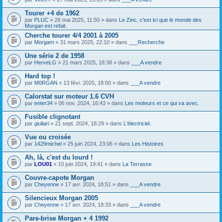
o
i
s
i
c
)
Tourer +4 de 1962
n
h
j
par
PLUC
» 26 mai 2025, 11:50 » dans
Le Zinc, c'est ici que le monde des
t
i
o
Morgan est refait.
(
e
i
s
r
Cherche tourer 4/4 2001 à 2005
n
)
(
t
par
Morgam
» 31 mars 2025, 22:10 » dans
___Recherche
s
(
)
s
Une série 2 de 1958
j
)
par
HerveLG
» 21 mars 2025, 18:38 » dans
___A vendre
o
i
Hard top !
n
t
par
M0RGAN
» 13 févr. 2025, 18:50 » dans
___A vendre
(
s
Calorstat sur moteur 1.6 CVH
)
par
enter34
» 06 nov. 2024, 16:43 » dans
Les moteurs et ce qui va avec.
Fusible clignotant
par
giuliari
» 21 sept. 2024, 18:29 » dans
L'électricité.
Vue ou croisée
par
1429michel
» 25 juin 2024, 23:06 » dans
Les Histoires
Ah, là, c'est du lourd !
par
LOU01
» 10 juin 2024, 19:41 » dans
La Terrasse
Couvre-capote Morgan
par
Cheyenne
» 17 avr. 2024, 18:51 » dans
___A vendre
Silencieux Morgan 2005
par
Cheyenne
» 17 avr. 2024, 18:33 » dans
___A vendre
Pare-brise Morgan + 4 1992