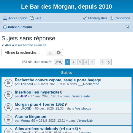
Le Bar des Morgan, depuis 2010
Accès rapide
FAQ
M’enregistrer
Connexion
Index du forum
ec
Sujets sans réponse
her
Aller à la recherche avancée
ch
er
153 résultats trouvés
1
2
3
4
5
…
7
Sujets
Recherche couvre capote, sangle porte bagage
par
Thiebaut
» 05 mars 2026, 19:10 » dans
___Recherche
Insertion lien hypertexte
F
par
4HP
» 17 janv. 2026, 19:51 » dans
L'arrière salle
i
c
Morgan plus 4 Tourer 1962
h
F
par
LPQSD
» 06 déc. 2025, 22:36 » dans
Vos photos
i
i
e
c
Alarme Brigmton
r
h
(
par
Morgan60
» 02 juil. 2025, 13:11 » dans
L'électricité.
i
s
e
)
Ailes arrières widebody (+4 ou +8)
r
j
F
(
par
VinceT
» 27 mai 2025, 15:03 » dans
___A vendre