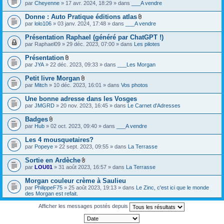
par
Cheyenne
» 17 avr. 2024, 18:29 » dans
___A vendre
Donne : Auto Pratique éditions atlas
F
par
lolo106
» 03 janv. 2024, 17:48 » dans
___A vendre
i
c
Présentation Raphael (généré par ChatGPT !)
h
par
Raphael09
» 29 déc. 2023, 07:00 » dans
Les pilotes
i
e
Présentation
r
F
(
par
JYA
» 22 déc. 2023, 09:33 » dans
___Les Morgan
i
s
c
)
Petit livre Morgan
h
j
F
par
Mitch
» 10 déc. 2023, 16:01 » dans
Vos photos
i
o
i
e
i
c
Une bonne adresse dans les Vosges
r
n
h
(
par
JMGRD
» 20 nov. 2023, 16:45 » dans
Le Carnet d'Adresses
t
i
s
(
e
)
s
Badges
r
j
)
F
(
par
Hub
» 02 oct. 2023, 09:40 » dans
___A vendre
o
i
s
i
c
)
Les 4 mousquetaires?
n
h
j
par
Popeye
» 22 sept. 2023, 09:55 » dans
La Terrasse
t
i
o
(
e
i
s
Sortie en Ardèche
r
n
)
F
(
par
LOU01
» 31 août 2023, 16:57 » dans
La Terrasse
t
i
s
(
c
)
s
Morgan couleur crème à Saulieu
h
j
)
par
PhilippeF75
» 25 août 2023, 19:13 » dans
Le Zinc, c'est ici que le monde
i
o
des Morgan est refait.
e
i
r
n
Afficher les messages postés depuis
(
t
s
(
)
s