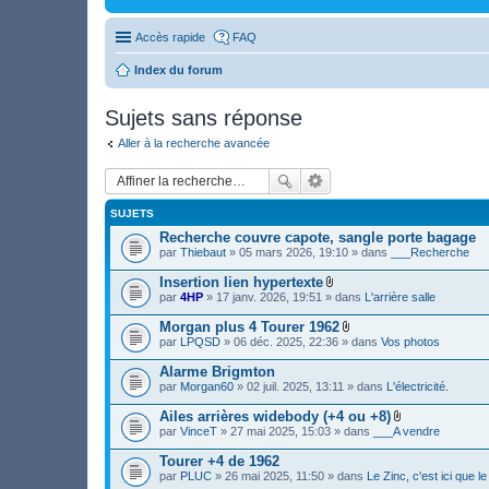
Accès rapide
FAQ
Index du forum
Sujets sans réponse
Aller à la recherche avancée
SUJETS
Recherche couvre capote, sangle porte bagage
par
Thiebaut
» 05 mars 2026, 19:10 » dans
___Recherche
Insertion lien hypertexte
F
par
4HP
» 17 janv. 2026, 19:51 » dans
L'arrière salle
i
c
Morgan plus 4 Tourer 1962
h
F
par
LPQSD
» 06 déc. 2025, 22:36 » dans
Vos photos
i
i
e
c
Alarme Brigmton
r
h
(
par
Morgan60
» 02 juil. 2025, 13:11 » dans
L'électricité.
i
s
e
)
Ailes arrières widebody (+4 ou +8)
r
j
F
(
par
VinceT
» 27 mai 2025, 15:03 » dans
___A vendre
o
i
s
i
c
)
Tourer +4 de 1962
n
h
j
par
PLUC
» 26 mai 2025, 11:50 » dans
Le Zinc, c'est ici que 
t
i
o