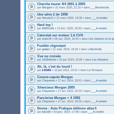
(
e
i
s
Cherche tourer 4/4 2001 à 2005
r
n
)
(
par
Morgam
» 31 mars 2025, 22:10 » dans
___Recherche
t
s
(
)
s
Une série 2 de 1958
j
)
par
HerveLG
» 21 mars 2025, 18:38 » dans
___A vendre
o
i
Hard top !
n
par
M0RGAN
» 13 févr. 2025, 18:50 » dans
___A vendre
t
(
s
Calorstat sur moteur 1.6 CVH
)
par
enter34
» 06 nov. 2024, 16:43 » dans
Les moteurs et ce qu
Fusible clignotant
par
giuliari
» 21 sept. 2024, 18:29 » dans
L'électricité.
Vue ou croisée
par
1429michel
» 25 juin 2024, 23:06 » dans
Les Histoires
Ah, là, c'est du lourd !
par
LOU01
» 10 juin 2024, 19:41 » dans
La Terrasse
Couvre-capote Morgan
par
Cheyenne
» 17 avr. 2024, 18:51 » dans
___A vendre
Silencieux Morgan 2005
par
Cheyenne
» 17 avr. 2024, 18:33 » dans
___A vendre
Pare-brise Morgan + 4 1992
par
Cheyenne
» 17 avr. 2024, 18:29 » dans
___A vendre
Donne : Auto Pratique éditions atlas
F
par
lolo106
» 03 janv. 2024, 17:48 » dans
___A vendre