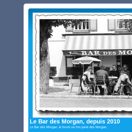
Le Bar des Morgan, depuis 2010
Le Bar des Morgan, le forum où l'on parle des Morgan.