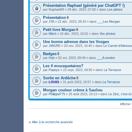
i
c
Présentation Raphael (généré par ChatGPT !)
h
par
Raphael09
» 29 déc. 2023, 07:00 » dans
Les pilotes
i
e
Présentation
r
F
(
par
JYA
» 22 déc. 2023, 09:33 » dans
___Les Morgan
i
s
c
)
Petit livre Morgan
h
j
F
par
Mitch
» 10 déc. 2023, 16:01 » dans
Vos photos
i
o
i
e
i
c
Une bonne adresse dans les Vosges
r
n
h
(
par
JMGRD
» 20 nov. 2023, 16:45 » dans
Le Carnet d'Adress
t
i
s
(
e
)
s
Badges
r
j
)
F
(
par
Hub
» 02 oct. 2023, 09:40 » dans
___A vendre
o
i
s
i
c
)
Les 4 mousquetaires?
n
h
j
par
Popeye
» 22 sept. 2023, 09:55 » dans
La Terrasse
t
i
o
(
e
i
s
Sortie en Ardèche
r
n
)
F
(
par
LOU01
» 31 août 2023, 16:57 » dans
La Terrasse
t
i
s
(
c
)
s
Morgan couleur crème à Saulieu
h
j
)
par
PhilippeF75
» 25 août 2023, 19:13 » dans
Le Zinc, c'est i
i
o
e
i
r
n
Affiche
(
t
s
(
)
s
j
)
o
Aller à la recherche avancée
i
n
t