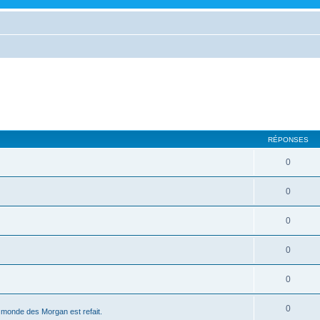
RÉPONSES
0
0
0
0
0
0
le monde des Morgan est refait.