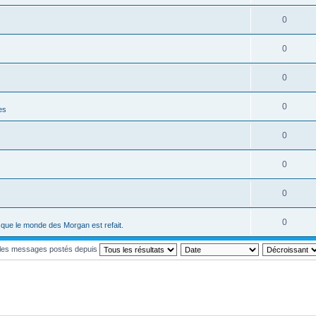
0
0
0
0
es
0
0
0
0
ci que le monde des Morgan est refait.
r les messages postés depuis