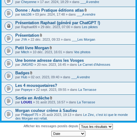
par
Cheyenne
» 17 avr. 2024, 18:29 » dans
___A vendre
Donne : Auto Pratique éditions atlas
F
par
lolo106
» 03 janv. 2024, 17:48 » dans
___A vendre
i
c
Présentation Raphael (généré par ChatGPT !)
h
par
Raphael09
» 29 déc. 2023, 07:00 » dans
Les pilotes
i
e
Présentation
r
F
(
par
JYA
» 22 déc. 2023, 09:33 » dans
___Les Morgan
i
s
c
)
Petit livre Morgan
h
j
F
par
Mitch
» 10 déc. 2023, 16:01 » dans
Vos photos
i
o
i
e
i
c
Une bonne adresse dans les Vosges
r
n
h
(
par
JMGRD
» 20 nov. 2023, 16:45 » dans
Le Carnet d'Adresses
t
i
s
(
e
)
s
Badges
r
j
)
F
(
par
Hub
» 02 oct. 2023, 09:40 » dans
___A vendre
o
i
s
i
c
)
Les 4 mousquetaires?
n
h
j
par
Popeye
» 22 sept. 2023, 09:55 » dans
La Terrasse
t
i
o
(
e
i
s
Sortie en Ardèche
r
n
)
F
(
par
LOU01
» 31 août 2023, 16:57 » dans
La Terrasse
t
i
s
(
c
)
s
Morgan couleur crème à Saulieu
h
j
)
par
PhilippeF75
» 25 août 2023, 19:13 » dans
Le Zinc, c'est ici que le monde
i
o
des Morgan est refait.
e
i
r
n
Afficher les messages postés depuis
(
t
s
(
)
s