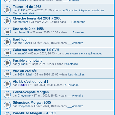
o
i
s
i
c
)
Tourer +4 de 1962
n
h
j
par
PLUC
» 26 mai 2025, 11:50 » dans
Le Zinc, c'est ici que le monde des
t
i
o
Morgan est refait.
(
e
i
s
r
Cherche tourer 4/4 2001 à 2005
n
)
(
t
par
Morgam
» 31 mars 2025, 22:10 » dans
___Recherche
s
(
)
s
Une série 2 de 1958
j
)
par
HerveLG
» 21 mars 2025, 18:38 » dans
___A vendre
o
i
Hard top !
n
t
par
M0RGAN
» 13 févr. 2025, 18:50 » dans
___A vendre
(
s
Calorstat sur moteur 1.6 CVH
)
par
enter34
» 06 nov. 2024, 16:43 » dans
Les moteurs et ce qui va avec.
Fusible clignotant
par
giuliari
» 21 sept. 2024, 18:29 » dans
L'électricité.
Vue ou croisée
par
1429michel
» 25 juin 2024, 23:06 » dans
Les Histoires
Ah, là, c'est du lourd !
par
LOU01
» 10 juin 2024, 19:41 » dans
La Terrasse
Couvre-capote Morgan
par
Cheyenne
» 17 avr. 2024, 18:51 » dans
___A vendre
Silencieux Morgan 2005
par
Cheyenne
» 17 avr. 2024, 18:33 » dans
___A vendre
Pare-brise Morgan + 4 1992