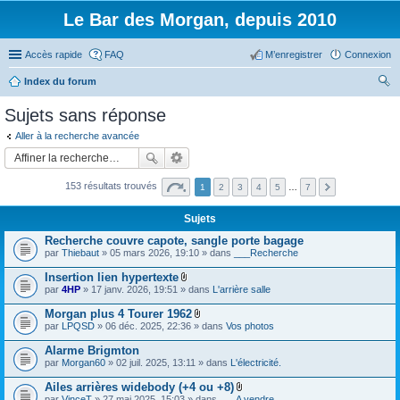
Le Bar des Morgan, depuis 2010
Accès rapide
FAQ
M’enregistrer
Connexion
Index du forum
ec
Sujets sans réponse
her
Aller à la recherche avancée
ch
er
153 résultats trouvés
1
2
3
4
5
…
7
Sujets
Recherche couvre capote, sangle porte bagage
par
Thiebaut
» 05 mars 2026, 19:10 » dans
___Recherche
Insertion lien hypertexte
F
par
4HP
» 17 janv. 2026, 19:51 » dans
L'arrière salle
i
c
Morgan plus 4 Tourer 1962
h
F
par
LPQSD
» 06 déc. 2025, 22:36 » dans
Vos photos
i
i
e
c
Alarme Brigmton
r
h
(
par
Morgan60
» 02 juil. 2025, 13:11 » dans
L'électricité.
i
s
e
)
Ailes arrières widebody (+4 ou +8)
r
j
F
(
par
VinceT
» 27 mai 2025, 15:03 » dans
___A vendre