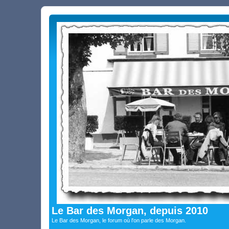
Le Bar des Morgan, depuis 2010
Le Bar des Morgan, le forum où l'on parle des Morgan.