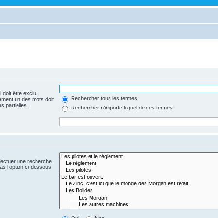
 doit être exclu.
Rechercher tous les termes
ement un des mots doit
s partielles.
Rechercher n’importe lequel de ces termes
fectuer une recherche.
s l’option ci-dessous
Oui
Non