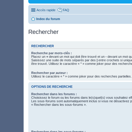
Accès rapide
FAQ
Index du forum
Rechercher
RECHERCHER
Recherche par mots-clés :
Placez un
+
devant un mot qui doit être trouvé et un
-
devant un mot qui
Saisissez une suite de mots séparés par des
|
entre crochets si uniqu
être trouvé. Utilisez le caractère « * » comme joker pour des recherche
Rechercher par auteur :
Utilisez le caractère « * » comme joker pour des recherches partielles.
OPTIONS DE RECHERCHE
Rechercher dans les forums :
Choisissez le forum ou les forums dans le(s)quel(s) vous souhaitez ef
Les sous-forums sont automatiquement inclus si vous ne désactivez pa
« Rechercher dans les sous-forums ».
Rechercher dans les sous-forums :