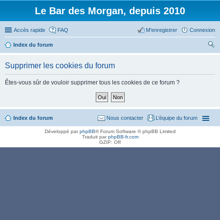
Le Bar des Morgan, depuis 2010
Accès rapide
FAQ
M’enregistrer
Connexion
Index du forum
ec
Supprimer les cookies du forum
her
ch
Êtes-vous sûr de vouloir supprimer tous les cookies de ce forum ?
er
Index du forum
Nous contacter
L’équipe du forum
Développé par
phpBB
® Forum Software © phpBB Limited
Traduit par
phpBB-fr.com
GZIP: Off