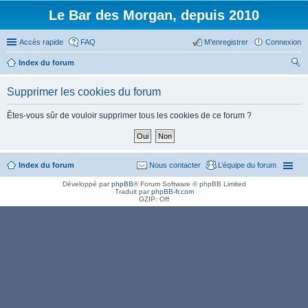
Le Bar des Morgan, depuis 2010
Accès rapide
FAQ
M’enregistrer
Connexion
Index du forum
ec
Supprimer les cookies du forum
her
ch
Êtes-vous sûr de vouloir supprimer tous les cookies de ce forum ?
er
Index du forum
Nous contacter
L’équipe du forum
Développé par
phpBB
® Forum Software © phpBB Limited
Traduit par
phpBB-fr.com
GZIP: Off