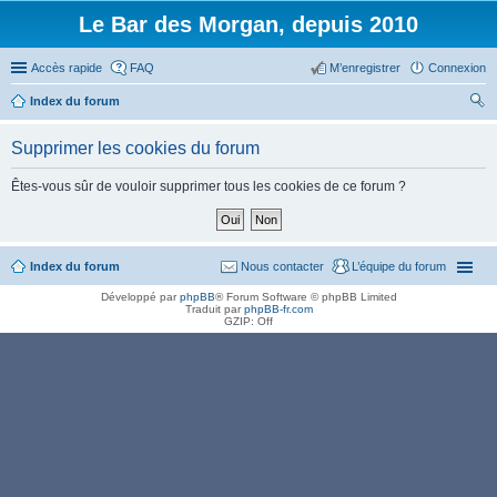
Le Bar des Morgan, depuis 2010
Accès rapide
FAQ
M’enregistrer
Connexion
Index du forum
ec
Supprimer les cookies du forum
her
ch
Êtes-vous sûr de vouloir supprimer tous les cookies de ce forum ?
er
Index du forum
Nous contacter
L’équipe du forum
Développé par
phpBB
® Forum Software © phpBB Limited
Traduit par
phpBB-fr.com
GZIP: Off