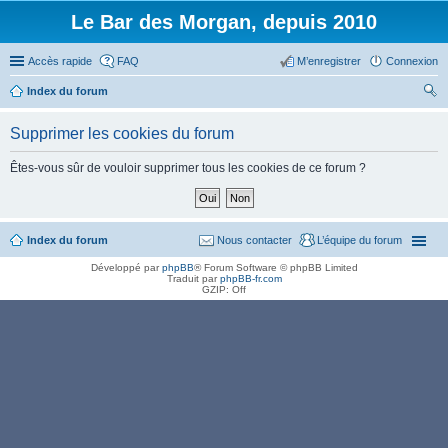
Le Bar des Morgan, depuis 2010
Accès rapide
FAQ
M’enregistrer
Connexion
Index du forum
ec
Supprimer les cookies du forum
her
ch
Êtes-vous sûr de vouloir supprimer tous les cookies de ce forum ?
er
Index du forum
Nous contacter
L’équipe du forum
Développé par
phpBB
® Forum Software © phpBB Limited
Traduit par
phpBB-fr.com
GZIP: Off