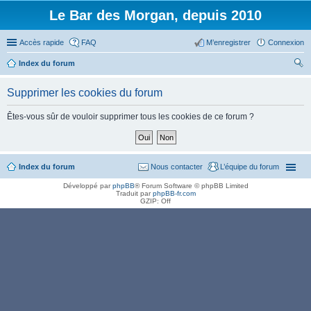
Le Bar des Morgan, depuis 2010
Accès rapide
FAQ
M’enregistrer
Connexion
Index du forum
ec
Supprimer les cookies du forum
her
ch
Êtes-vous sûr de vouloir supprimer tous les cookies de ce forum ?
er
Index du forum
Nous contacter
L’équipe du forum
Développé par
phpBB
® Forum Software © phpBB Limited
Traduit par
phpBB-fr.com
GZIP: Off