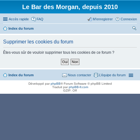
Le Bar des Morgan, depuis 2010
Accès rapide
FAQ
M’enregistrer
Connexion
Index du forum
ec
Supprimer les cookies du forum
her
ch
Êtes-vous sûr de vouloir supprimer tous les cookies de ce forum ?
er
Index du forum
Nous contacter
L’équipe du forum
Développé par
phpBB
® Forum Software © phpBB Limited
Traduit par
phpBB-fr.com
GZIP: Off