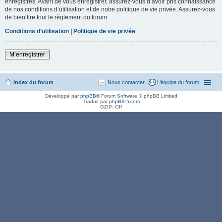
enregistrés. Avant de vous enregistrer, assurez-vous d’avoir pris connaissance
de nos conditions d’utilisation et de notre politique de vie privée. Assurez-vous
de bien lire tout le règlement du forum.
Conditions d’utilisation
|
Politique de vie privée
M’enregistrer
Index du forum
Nous contacter
L’équipe du forum
Développé par
phpBB
® Forum Software © phpBB Limited
Traduit par
phpBB-fr.com
GZIP: Off