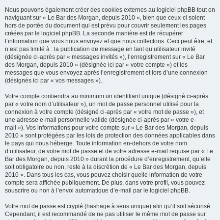
Nous pouvons également créer des cookies externes au logiciel phpBB tout en
naviguant sur « Le Bar des Morgan, depuis 2010 », bien que ceux-ci soient
hors de portée du document qui est prévu pour couvrir seulement les pages
créées par le logiciel phpBB. La seconde manière est de récupérer
l’information que vous nous envoyez et que nous collectons. Ceci peut être, et
n’est pas limité à : la publication de message en tant qu’utilisateur invité
(désignée ci-après par « messages invités »), l’enregistrement sur « Le Bar
des Morgan, depuis 2010 » (désignée ici par « votre compte ») et les
messages que vous envoyez après l’enregistrement et lors d’une connexion
(désignés ici par « vos messages »).
Votre compte contiendra au minimum un identifiant unique (désigné ci-après
par « votre nom d’utilisateur »), un mot de passe personnel utilisé pour la
connexion à votre compte (désigné ci-après par « votre mot de passe »), et
une adresse e-mail personnelle valide (désignée ci-après par « votre e-
mail »). Vos informations pour votre compte sur « Le Bar des Morgan, depuis
2010 » sont protégées par les lois de protection des données applicables dans
le pays qui nous héberge. Toute information en-dehors de votre nom
d’utilisateur, de votre mot de passe et de votre adresse e-mail requise par « Le
Bar des Morgan, depuis 2010 » durant la procédure d’enregistrement, qu’elle
soit obligatoire ou non, reste à la discrétion de « Le Bar des Morgan, depuis
2010 ». Dans tous les cas, vous pouvez choisir quelle information de votre
compte sera affichée publiquement. De plus, dans votre profil, vous pouvez
souscrire ou non à l’envoi automatique d’e-mail par le logiciel phpBB.
Votre mot de passe est crypté (hashage à sens unique) afin qu’il soit sécurisé.
Cependant, il est recommandé de ne pas utiliser le même mot de passe sur