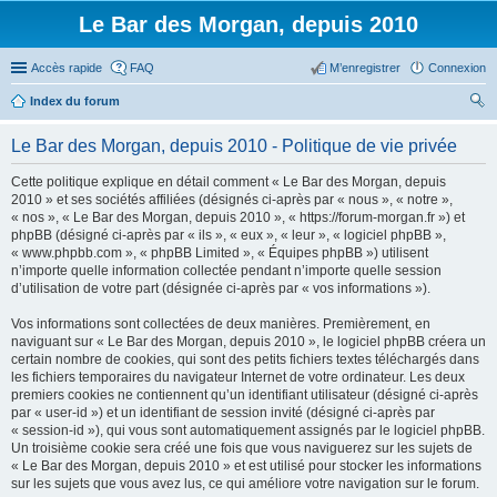
Le Bar des Morgan, depuis 2010
Accès rapide
FAQ
M’enregistrer
Connexion
Index du forum
ec
Le Bar des Morgan, depuis 2010 - Politique de vie privée
her
Cette politique explique en détail comment « Le Bar des Morgan, depuis
ch
2010 » et ses sociétés affiliées (désignés ci-après par « nous », « notre »,
er
« nos », « Le Bar des Morgan, depuis 2010 », « https://forum-morgan.fr ») et
phpBB (désigné ci-après par « ils », « eux », « leur », « logiciel phpBB »,
« www.phpbb.com », « phpBB Limited », « Équipes phpBB ») utilisent
n’importe quelle information collectée pendant n’importe quelle session
d’utilisation de votre part (désignée ci-après par « vos informations »).
Vos informations sont collectées de deux manières. Premièrement, en
naviguant sur « Le Bar des Morgan, depuis 2010 », le logiciel phpBB créera un
certain nombre de cookies, qui sont des petits fichiers textes téléchargés dans
les fichiers temporaires du navigateur Internet de votre ordinateur. Les deux
premiers cookies ne contiennent qu’un identifiant utilisateur (désigné ci-après
par « user-id ») et un identifiant de session invité (désigné ci-après par
« session-id »), qui vous sont automatiquement assignés par le logiciel phpBB.
Un troisième cookie sera créé une fois que vous naviguerez sur les sujets de
« Le Bar des Morgan, depuis 2010 » et est utilisé pour stocker les informations
sur les sujets que vous avez lus, ce qui améliore votre navigation sur le forum.