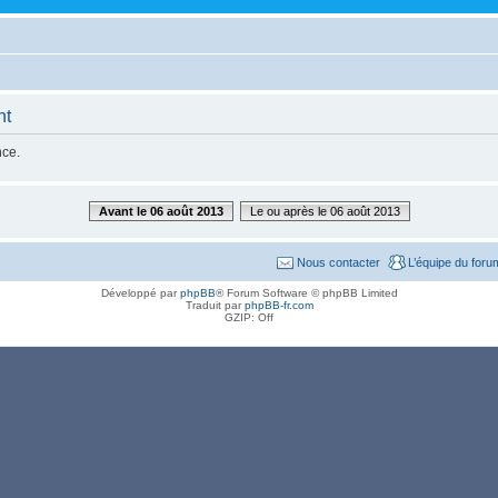
nt
nce.
Avant le 06 août 2013
Le ou après le 06 août 2013
Nous contacter
L’équipe du foru
Développé par
phpBB
® Forum Software © phpBB Limited
Traduit par
phpBB-fr.com
GZIP: Off