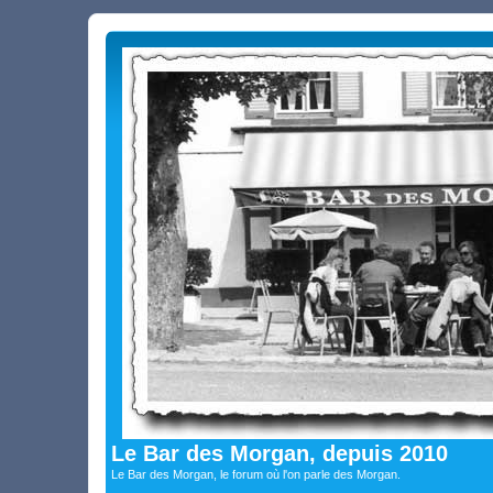
Le Bar des Morgan, depuis 2010
Le Bar des Morgan, le forum où l'on parle des Morgan.