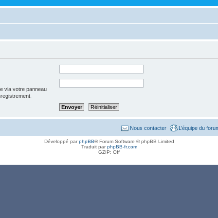
ée via votre panneau
enregistrement.
Nous contacter
L’équipe du foru
Développé par
phpBB
® Forum Software © phpBB Limited
Traduit par
phpBB-fr.com
GZIP: Off