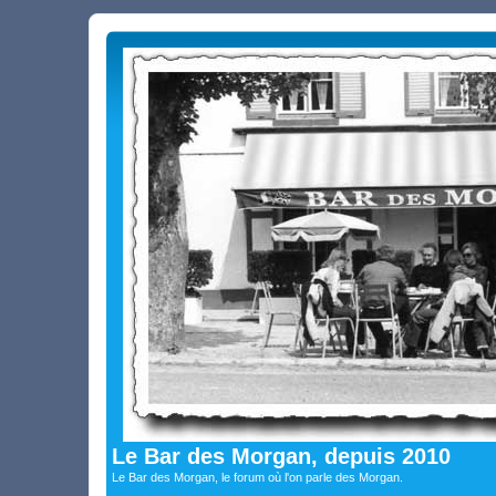
Le Bar des Morgan, depuis 2010
Le Bar des Morgan, le forum où l'on parle des Morgan.