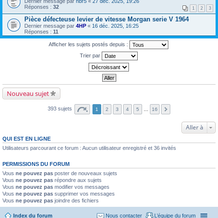
Dernier message par
hbr5
«
27 déc. 2025, 19:26
Réponses :
32
1
2
3
Pièce défecteuse levier de vitesse Morgan serie V 1964
Dernier message par
4HP
«
16 déc. 2025, 16:25
Réponses :
11
Afficher les sujets postés depuis :
Trier par
Nouveau sujet
393 sujets
1
2
3
4
5
…
16
Aller à
QUI EST EN LIGNE
Utilisateurs parcourant ce forum : Aucun utilisateur enregistré et 36 invités
PERMISSIONS DU FORUM
Vous
ne pouvez pas
poster de nouveaux sujets
Vous
ne pouvez pas
répondre aux sujets
Vous
ne pouvez pas
modifier vos messages
Vous
ne pouvez pas
supprimer vos messages
Vous
ne pouvez pas
joindre des fichiers
Index du forum
Nous contacter
L’équipe du forum