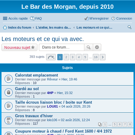
Le Bar des Morgan, depuis 2010
Accès rapide
FAQ
M’enregistrer
Connexion
Index du forum
L'atelier, les mains dans le cambouis.
Les moteurs et ce qui va avec.
ec
Les moteurs et ce qui va avec.
her
Nouveau sujet
ch
er
393 sujets
1
2
3
4
5
…
16
Sujets
Calorstat emplacement
Dernier message par
Rêveur
«
Hier, 19:46
Réponses :
10
Gardé au sol
Dernier message par
4HP
«
Hier, 15:32
Réponses :
1
Taille écrous liaison bloc / boite sur Kent
Dernier message par
LOU01
«
04 août 2026, 20:26
Réponses :
8
Gros travaux d'hiver
Dernier message par
lolo106
«
02 août 2026, 12:24
Réponses :
117
1
…
5
6
7
8
Coupure moteur à chaud / Ford Kent 1600 / 4/4 1972