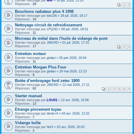
Dernier message par
4HP
«
30 juil. 2026, 13:20
Réponses :
29
1
2
Bouchons radiateur plus 4 1998
Dernier message par
lolo106
«
28 juil. 2026, 18:17
Réponses :
10
Nettoyage circuit de refroidissement
Dernier message par
LPQSD
«
09 juil. 2026, 18:01
Réponses :
11
Morceau de métal dans l'huile de vidange de pont
Dernier message par
JMGRD
«
01 juil. 2026, 17:31
Réponses :
17
1
2
Entretien moteur
Dernier message par
giuliari
«
05 juin 2026, 18:04
Réponses :
11
Entretien Morgan Plus Four
Dernier message par
giuliari
«
29 mai 2026, 12:23
Réponses :
9
Butée d’embrayage ford zetec 1800
Dernier message par
JMGRD
«
12 mai 2026, 17:11
Réponses :
62
1
2
3
4
5
Starter manuel
Dernier message par
LOU01
«
12 avr. 2026, 15:06
Réponses :
13
Etrange pincement tuyau
Dernier message par
denis+4
«
04 avr. 2026, 13:32
Réponses :
7
Vidange boîte
Dernier message par
hbr5
«
02 avr. 2026, 20:02
Réponses :
2