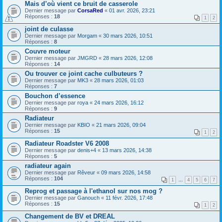
Mais d’où vient ce bruit de casserole
Dernier message par
CorsaRed
«
01 avr. 2026, 23:21
Réponses :
18
1
2
joint de culasse
Dernier message par
Morgam
«
30 mars 2026, 10:51
Réponses :
8
Couvre moteur
Dernier message par
JMGRD
«
28 mars 2026, 12:08
Réponses :
14
Ou trouver ce joint cache culbuteurs ?
Dernier message par
MK3
«
28 mars 2026, 01:03
Réponses :
7
Bouchon d’essence
Dernier message par
roya
«
24 mars 2026, 16:12
Réponses :
9
Radiateur
Dernier message par
KBIO
«
21 mars 2026, 09:04
Réponses :
15
1
2
Radiateur Roadster V6 2008
Dernier message par
denis+4
«
13 mars 2026, 14:38
Réponses :
5
radiateur again
Dernier message par
Rêveur
«
09 mars 2026, 14:58
Réponses :
104
1
…
4
5
6
7
Reprog et passage à l'ethanol sur nos mog ?
Dernier message par
Ganouch
«
11 févr. 2026, 17:48
Réponses :
15
1
2
Changement de BV et DREAL