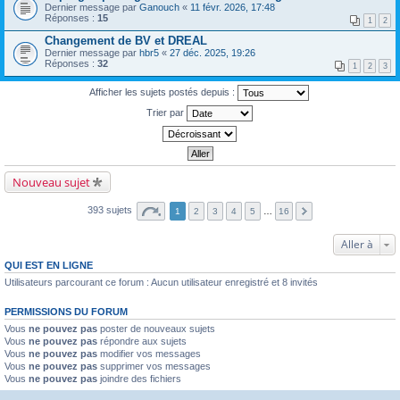
Dernier message par
Ganouch
«
11 févr. 2026, 17:48
Réponses :
15
1
2
Changement de BV et DREAL
Dernier message par
hbr5
«
27 déc. 2025, 19:26
Réponses :
32
1
2
3
Afficher les sujets postés depuis :
Trier par
Nouveau sujet
393 sujets
1
2
3
4
5
…
16
Aller à
QUI EST EN LIGNE
Utilisateurs parcourant ce forum : Aucun utilisateur enregistré et 8 invités
PERMISSIONS DU FORUM
Vous
ne pouvez pas
poster de nouveaux sujets
Vous
ne pouvez pas
répondre aux sujets
Vous
ne pouvez pas
modifier vos messages
Vous
ne pouvez pas
supprimer vos messages
Vous
ne pouvez pas
joindre des fichiers