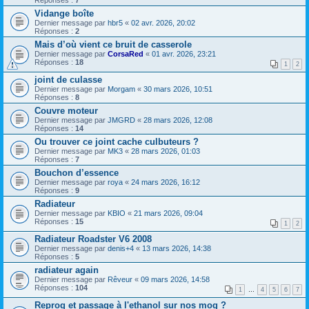
Réponses :
7
Vidange boîte
Dernier message par
hbr5
«
02 avr. 2026, 20:02
Réponses :
2
Mais d’où vient ce bruit de casserole
Dernier message par
CorsaRed
«
01 avr. 2026, 23:21
Réponses :
18
1
2
joint de culasse
Dernier message par
Morgam
«
30 mars 2026, 10:51
Réponses :
8
Couvre moteur
Dernier message par
JMGRD
«
28 mars 2026, 12:08
Réponses :
14
Ou trouver ce joint cache culbuteurs ?
Dernier message par
MK3
«
28 mars 2026, 01:03
Réponses :
7
Bouchon d’essence
Dernier message par
roya
«
24 mars 2026, 16:12
Réponses :
9
Radiateur
Dernier message par
KBIO
«
21 mars 2026, 09:04
Réponses :
15
1
2
Radiateur Roadster V6 2008
Dernier message par
denis+4
«
13 mars 2026, 14:38
Réponses :
5
radiateur again
Dernier message par
Rêveur
«
09 mars 2026, 14:58
Réponses :
104
1
…
4
5
6
7
Reprog et passage à l'ethanol sur nos mog ?