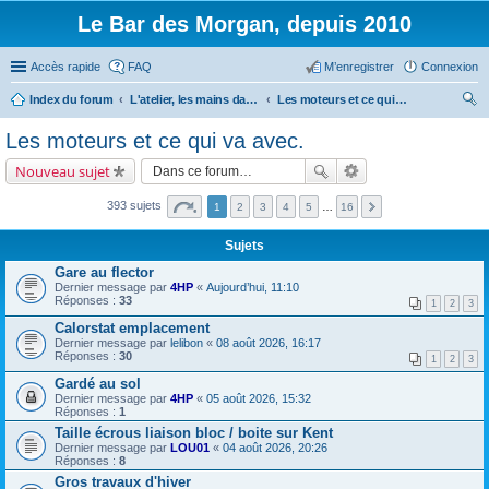
Le Bar des Morgan, depuis 2010
Accès rapide
FAQ
M’enregistrer
Connexion
Index du forum
L'atelier, les mains dans le cambouis.
Les moteurs et ce qui va avec.
ec
Les moteurs et ce qui va avec.
her
Nouveau sujet
ch
er
393 sujets
1
2
3
4
5
…
16
Sujets
Gare au flector
Dernier message par
4HP
«
Aujourd’hui, 11:10
Réponses :
33
1
2
3
Calorstat emplacement
Dernier message par
lelibon
«
08 août 2026, 16:17
Réponses :
30
1
2
3
Gardé au sol
Dernier message par
4HP
«
05 août 2026, 15:32
Réponses :
1
Taille écrous liaison bloc / boite sur Kent
Dernier message par
LOU01
«
04 août 2026, 20:26
Réponses :
8
Gros travaux d'hiver