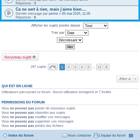
Réponses :
3
Ca ne sert à rien, mais j'aime bien....
Dernier message par
penns
«
05 mai 2025, 11:05
Réponses :
6
Afficher les sujets postés depuis :
Trier par
Nouveau sujet
297 sujets
1
2
3
4
5
…
12
Aller à
QUI EST EN LIGNE
Utilisateurs parcourant ce forum : Aucun utilisateur enregistré et 7 invités
PERMISSIONS DU FORUM
Vous
ne pouvez pas
poster de nouveaux sujets
Vous
ne pouvez pas
répondre aux sujets
Vous
ne pouvez pas
modifier vos messages
Vous
ne pouvez pas
supprimer vos messages
Vous
ne pouvez pas
joindre des fichiers
Index du forum
Nous contacter
L’équipe du forum