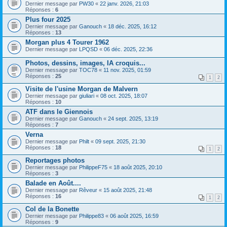
Dernier message par
PW30
«
22 janv. 2026, 21:03
Réponses :
6
Plus four 2025
Dernier message par
Ganouch
«
18 déc. 2025, 16:12
Réponses :
13
Morgan plus 4 Tourer 1962
Dernier message par
LPQSD
«
06 déc. 2025, 22:36
Photos, dessins, images, IA croquis...
Dernier message par
TOC78
«
11 nov. 2025, 01:59
Réponses :
25
1
2
Visite de l'usine Morgan de Malvern
Dernier message par
giuliari
«
08 oct. 2025, 18:07
Réponses :
10
ATF dans le Giennois
Dernier message par
Ganouch
«
24 sept. 2025, 13:19
Réponses :
7
Verna
Dernier message par
Philt
«
09 sept. 2025, 21:30
Réponses :
18
1
2
Reportages photos
Dernier message par
PhilippeF75
«
18 août 2025, 20:10
Réponses :
3
Balade en Août....
Dernier message par
Rêveur
«
15 août 2025, 21:48
Réponses :
16
1
2
Col de la Bonette
Dernier message par
Philippe83
«
06 août 2025, 16:59
Réponses :
9