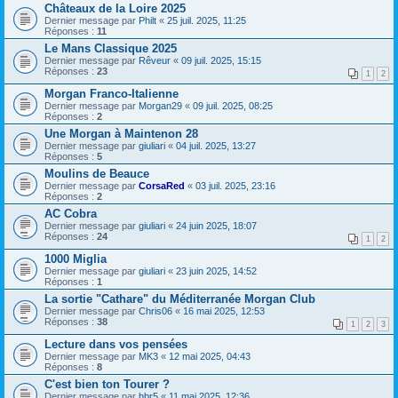
Châteaux de la Loire 2025
Dernier message par
Philt
«
25 juil. 2025, 11:25
Réponses :
11
Le Mans Classique 2025
Dernier message par
Rêveur
«
09 juil. 2025, 15:15
Réponses :
23
1
2
Morgan Franco-Italienne
Dernier message par
Morgan29
«
09 juil. 2025, 08:25
Réponses :
2
Une Morgan à Maintenon 28
Dernier message par
giuliari
«
04 juil. 2025, 13:27
Réponses :
5
Moulins de Beauce
Dernier message par
CorsaRed
«
03 juil. 2025, 23:16
Réponses :
2
AC Cobra
Dernier message par
giuliari
«
24 juin 2025, 18:07
Réponses :
24
1
2
1000 Miglia
Dernier message par
giuliari
«
23 juin 2025, 14:52
Réponses :
1
La sortie "Cathare" du Méditerranée Morgan Club
Dernier message par
Chris06
«
16 mai 2025, 12:53
Réponses :
38
1
2
3
Lecture dans vos pensées
Dernier message par
MK3
«
12 mai 2025, 04:43
Réponses :
8
C'est bien ton Tourer ?
Dernier message par
hbr5
«
11 mai 2025, 12:36