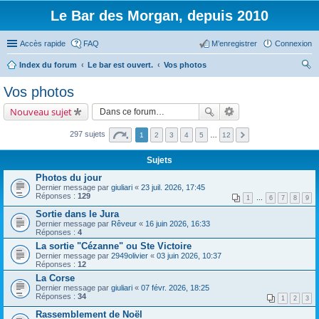
Le Bar des Morgan, depuis 2010
Accès rapide
FAQ
M’enregistrer
Connexion
Index du forum
Le bar est ouvert.
Vos photos
ec
Vos photos
her
Nouveau sujet
ch
er
297 sujets
1
2
3
4
5
…
12
Sujets
Photos du jour
Dernier message par
giuliari
«
23 juil. 2026, 17:45
Réponses :
129
1
…
6
7
8
9
Sortie dans le Jura
Dernier message par
Rêveur
«
16 juin 2026, 16:33
Réponses :
4
La sortie "Cézanne" ou Ste Victoire
Dernier message par
2949olivier
«
03 juin 2026, 10:37
Réponses :
12
La Corse
Dernier message par
giuliari
«
07 févr. 2026, 18:25
Réponses :
34
1
2
3
Rassemblement de Noël