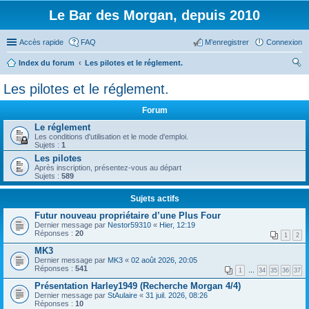
Le Bar des Morgan, depuis 2010
Accès rapide
FAQ
M’enregistrer
Connexion
Index du forum
Les pilotes et le réglement.
ec
Les pilotes et le réglement.
her
Forum
ch
Le réglement
er
Les conditions d'utilisation et le mode d'emploi.
Sujets :
1
Les pilotes
Après inscription, présentez-vous au départ
Sujets :
589
Sujets actifs
Futur nouveau propriétaire d’une Plus Four
Dernier message par
Nestor59310
«
Hier, 12:19
Réponses :
20
1
2
MK3
Dernier message par
MK3
«
02 août 2026, 20:05
Réponses :
541
1
…
34
35
36
37
Présentation Harley1949 (Recherche Morgan 4/4)
Dernier message par
StAulaire
«
31 juil. 2026, 08:26
Réponses :
10