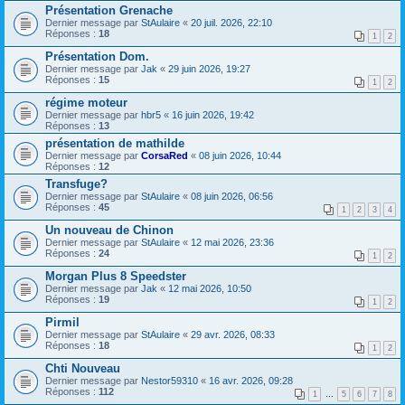
Présentation Grenache
Dernier message par
StAulaire
«
20 juil. 2026, 22:10
Réponses :
18
1
2
Présentation Dom.
Dernier message par
Jak
«
29 juin 2026, 19:27
Réponses :
15
1
2
régime moteur
Dernier message par
hbr5
«
16 juin 2026, 19:42
Réponses :
13
présentation de mathilde
Dernier message par
CorsaRed
«
08 juin 2026, 10:44
Réponses :
12
Transfuge?
Dernier message par
StAulaire
«
08 juin 2026, 06:56
Réponses :
45
1
2
3
4
Un nouveau de Chinon
Dernier message par
StAulaire
«
12 mai 2026, 23:36
Réponses :
24
1
2
Morgan Plus 8 Speedster
Dernier message par
Jak
«
12 mai 2026, 10:50
Réponses :
19
1
2
Pirmil
Dernier message par
StAulaire
«
29 avr. 2026, 08:33
Réponses :
18
1
2
Chti Nouveau
Dernier message par
Nestor59310
«
16 avr. 2026, 09:28
Réponses :
112
1
…
5
6
7
8