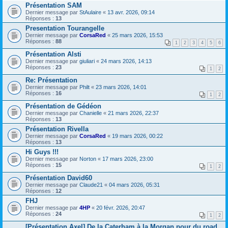
Présentation SAM
Dernier message par
StAulaire
«
13 avr. 2026, 09:14
Réponses :
13
Presentation Tourangelle
Dernier message par
CorsaRed
«
25 mars 2026, 15:53
Réponses :
88
1
2
3
4
5
6
Présentation Alsti
Dernier message par
giuliari
«
24 mars 2026, 14:13
Réponses :
23
1
2
Re: Présentation
Dernier message par
Philt
«
23 mars 2026, 14:01
Réponses :
16
1
2
Présentation de Gédéon
Dernier message par
Chanielle
«
21 mars 2026, 22:37
Réponses :
13
Présentation Rivella
Dernier message par
CorsaRed
«
19 mars 2026, 00:22
Réponses :
13
Hi Guys !!!
Dernier message par
Norton
«
17 mars 2026, 23:00
Réponses :
15
1
2
Présentation David60
Dernier message par
Claude21
«
04 mars 2026, 05:31
Réponses :
12
FHJ
Dernier message par
4HP
«
20 févr. 2026, 20:47
Réponses :
24
1
2
[Présentation Axel] De la Caterham à la Morgan pour du road