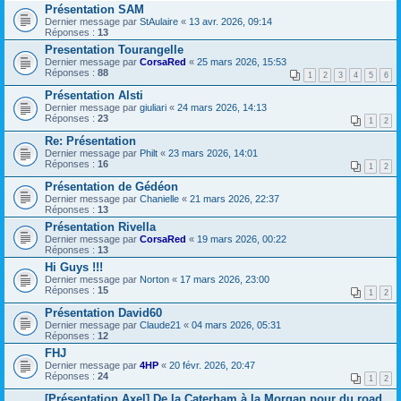
Présentation SAM
Dernier message par
StAulaire
«
13 avr. 2026, 09:14
Réponses :
13
Presentation Tourangelle
Dernier message par
CorsaRed
«
25 mars 2026, 15:53
Réponses :
88
1
2
3
4
5
6
Présentation Alsti
Dernier message par
giuliari
«
24 mars 2026, 14:13
Réponses :
23
1
2
Re: Présentation
Dernier message par
Philt
«
23 mars 2026, 14:01
Réponses :
16
1
2
Présentation de Gédéon
Dernier message par
Chanielle
«
21 mars 2026, 22:37
Réponses :
13
Présentation Rivella
Dernier message par
CorsaRed
«
19 mars 2026, 00:22
Réponses :
13
Hi Guys !!!
Dernier message par
Norton
«
17 mars 2026, 23:00
Réponses :
15
1
2
Présentation David60
Dernier message par
Claude21
«
04 mars 2026, 05:31
Réponses :
12
FHJ
Dernier message par
4HP
«
20 févr. 2026, 20:47
Réponses :
24
1
2
[Présentation Axel] De la Caterham à la Morgan pour du road