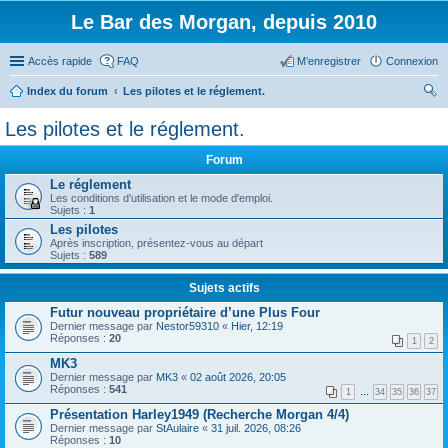
Le Bar des Morgan, depuis 2010
Accès rapide
FAQ
M’enregistrer
Connexion
Index du forum
Les pilotes et le réglement.
ec
Les pilotes et le réglement.
her
Forum
ch
Le réglement
er
Les conditions d'utilisation et le mode d'emploi.
Sujets :
1
Les pilotes
Après inscription, présentez-vous au départ
Sujets :
589
Sujets actifs
Futur nouveau propriétaire d’une Plus Four
Dernier message par
Nestor59310
«
Hier, 12:19
Réponses :
20
1
2
MK3
Dernier message par
MK3
«
02 août 2026, 20:05
Réponses :
541
1
…
34
35
36
37
Présentation Harley1949 (Recherche Morgan 4/4)
Dernier message par
StAulaire
«
31 juil. 2026, 08:26
Réponses :
10