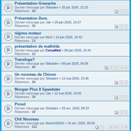
Présentation Grenache
Dernier message par
StAulaire
«
20 juil. 2026, 22:10
Réponses :
18
1
2
Présentation Dom.
Dernier message par
Jak
«
29 juin 2026, 19:27
Réponses :
15
1
2
régime moteur
Dernier message par
hbr5
«
16 juin 2026, 19:42
Réponses :
13
présentation de mathilde
Dernier message par
CorsaRed
«
08 juin 2026, 10:44
Réponses :
12
Transfuge?
Dernier message par
StAulaire
«
08 juin 2026, 06:56
Réponses :
45
1
2
3
4
Un nouveau de Chinon
Dernier message par
StAulaire
«
12 mai 2026, 23:36
Réponses :
24
1
2
Morgan Plus 8 Speedster
Dernier message par
Jak
«
12 mai 2026, 10:50
Réponses :
19
1
2
Pirmil
Dernier message par
StAulaire
«
29 avr. 2026, 08:33
Réponses :
18
1
2
Chti Nouveau
Dernier message par
Nestor59310
«
16 avr. 2026, 09:28
Réponses :
112
1
…
5
6
7
8