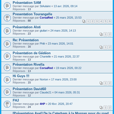
Présentation SAM
Dernier message par
StAulaire
«
13 avr. 2026, 09:14
Réponses :
13
Presentation Tourangelle
Dernier message par
CorsaRed
«
25 mars 2026, 15:53
Réponses :
88
1
2
3
4
5
6
Présentation Alsti
Dernier message par
giuliari
«
24 mars 2026, 14:13
Réponses :
23
1
2
Re: Présentation
Dernier message par
Philt
«
23 mars 2026, 14:01
Réponses :
16
1
2
Présentation de Gédéon
Dernier message par
Chanielle
«
21 mars 2026, 22:37
Réponses :
13
Présentation Rivella
Dernier message par
CorsaRed
«
19 mars 2026, 00:22
Réponses :
13
Hi Guys !!!
Dernier message par
Norton
«
17 mars 2026, 23:00
Réponses :
15
1
2
Présentation David60
Dernier message par
Claude21
«
04 mars 2026, 05:31
Réponses :
12
FHJ
Dernier message par
4HP
«
20 févr. 2026, 20:47
Réponses :
24
1
2
[Présentation Axel] De la Caterham à la Morgan pour du road