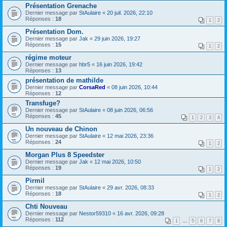
Présentation Grenache
Dernier message par
StAulaire
«
20 juil. 2026, 22:10
Réponses :
18
1
2
Présentation Dom.
Dernier message par
Jak
«
29 juin 2026, 19:27
Réponses :
15
1
2
régime moteur
Dernier message par
hbr5
«
16 juin 2026, 19:42
Réponses :
13
présentation de mathilde
Dernier message par
CorsaRed
«
08 juin 2026, 10:44
Réponses :
12
Transfuge?
Dernier message par
StAulaire
«
08 juin 2026, 06:56
Réponses :
45
1
2
3
4
Un nouveau de Chinon
Dernier message par
StAulaire
«
12 mai 2026, 23:36
Réponses :
24
1
2
Morgan Plus 8 Speedster
Dernier message par
Jak
«
12 mai 2026, 10:50
Réponses :
19
1
2
Pirmil
Dernier message par
StAulaire
«
29 avr. 2026, 08:33
Réponses :
18
1
2
Chti Nouveau
Dernier message par
Nestor59310
«
16 avr. 2026, 09:28
Réponses :
112
1
…
5
6
7
8