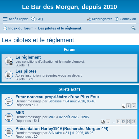
Le Bar des Morgan, depuis 2010
Accès rapide
FAQ
M’enregistrer
Connexion
Index du forum
Les pilotes et le réglement.
ec
Les pilotes et le réglement.
her
Forum
ch
Le réglement
er
Les conditions d'utilisation et le mode d'emploi.
Sujets :
1
Les pilotes
Après inscription, présentez-vous au départ
Sujets :
589
Sujets actifs
Futur nouveau propriétaire d’une Plus Four
Dernier message par
Sebasse
«
04 août 2026, 06:48
Réponses :
19
1
2
MK3
Dernier message par
MK3
«
02 août 2026, 20:05
Réponses :
541
1
…
34
35
36
37
Présentation Harley1949 (Recherche Morgan 4/4)
Dernier message par
StAulaire
«
31 juil. 2026, 08:26
Réponses :
10