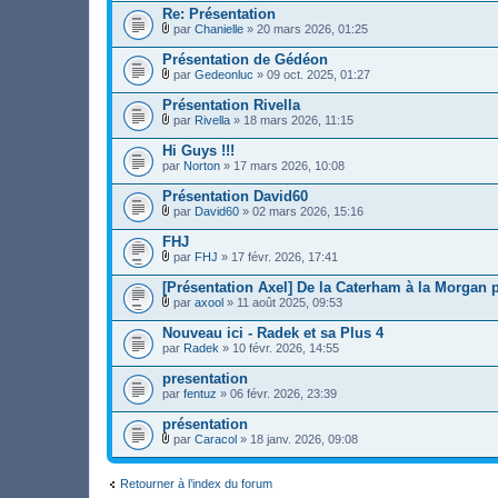
o
i
Re: Présentation
(
i
c
s
par
Chanielle
» 20 mars 2026, 01:25
n
h
)
F
t
i
i
Présentation de Gédéon
(
e
c
s
r
par
Gedeonluc
» 09 oct. 2025, 01:27
h
)
F
(
i
i
s
Présentation Rivella
e
c
)
r
par
Rivella
» 18 mars 2026, 11:15
h
j
F
(
i
o
i
s
Hi Guys !!!
e
i
c
)
par
r
Norton
» 17 mars 2026, 10:08
n
h
j
(
t
i
o
s
Présentation David60
(
e
i
)
s
r
par
David60
» 02 mars 2026, 15:16
n
j
)
F
(
t
o
i
s
FHJ
(
i
c
)
s
par
FHJ
» 17 févr. 2026, 17:41
n
h
j
)
F
t
i
o
i
[Présentation Axel] De la Caterham à la Morgan p
(
e
i
c
s
r
par
axool
» 11 août 2025, 09:53
n
h
)
F
(
t
i
i
s
Nouveau ici - Radek et sa Plus 4
(
e
c
)
s
par
r
Radek
» 10 févr. 2026, 14:55
h
j
)
(
i
o
s
presentation
e
i
)
par
r
fentuz
» 06 févr. 2026, 23:39
n
j
(
t
o
s
présentation
(
i
)
s
par
Caracol
» 18 janv. 2026, 09:08
n
j
)
F
t
o
i
(
i
c
s
Retourner à l’index du forum
n
h
)