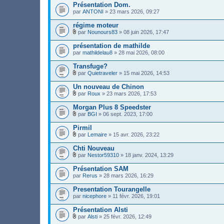
o
s
Présentation Dom.
i
)
par
ANTONI
» 23 mars 2026, 09:27
n
j
t
o
régime moteur
(
i
s
par
Nounours83
» 08 juin 2026, 17:47
n
)
F
t
i
présentation de mathilde
(
c
s
par
mathildelau8
» 28 mai 2026, 08:00
h
)
i
Transfuge?
e
r
par
Quietraveler
» 15 mai 2026, 14:53
F
(
i
s
Un nouveau de Chinon
c
)
par
Roux
» 23 mars 2026, 17:53
h
j
F
i
o
i
Morgan Plus 8 Speedster
e
i
c
r
par
BGI
» 06 sept. 2023, 17:00
n
h
F
(
t
i
i
s
Pirmil
(
e
c
)
s
r
par
Lemaire
» 15 avr. 2026, 23:22
h
j
)
F
(
i
o
i
s
Chti Nouveau
e
i
c
)
r
par
Nestor59310
» 18 janv. 2024, 13:29
n
h
j
F
(
t
i
o
i
s
Présentation SAM
(
e
i
c
)
s
par
r
Rerus
» 28 mars 2026, 16:29
n
h
j
)
(
t
i
o
s
Presentation Tourangelle
(
e
i
)
s
par
r
nicephore
» 11 févr. 2026, 19:01
n
j
)
(
t
o
s
Présentation Alsti
(
i
)
s
par
Alsti
» 25 févr. 2026, 12:49
n
j
)
F
t