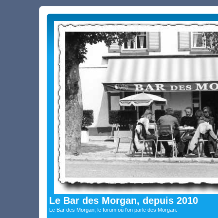
Le Bar des Morgan, depuis 2010
Le Bar des Morgan, le forum où l'on parle des Morgan.