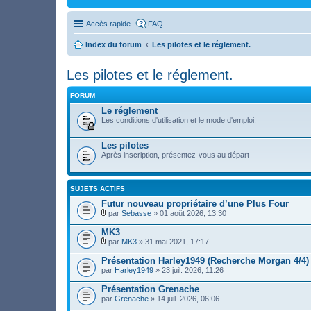
Accès rapide
FAQ
Index du forum
Les pilotes et le réglement.
Les pilotes et le réglement.
FORUM
Le réglement
Les conditions d'utilisation et le mode d'emploi.
Les pilotes
Après inscription, présentez-vous au départ
SUJETS ACTIFS
Futur nouveau propriétaire d’une Plus Four
par
Sebasse
» 01 août 2026, 13:30
F
i
MK3
c
par
MK3
» 31 mai 2021, 17:17
h
F
i
i
Présentation Harley1949 (Recherche Morgan 4/4)
e
c
par
r
Harley1949
» 23 juil. 2026, 11:26
h
(
i
s
Présentation Grenache
e
)
par
r
Grenache
» 14 juil. 2026, 06:06
j
(