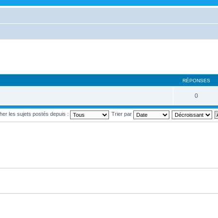
RÉPONSES
0
cher les sujets postés depuis :
Trier par