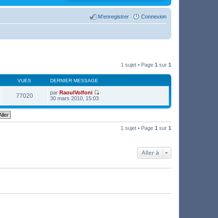
M’enregistrer
Connexion
1 sujet • Page
1
sur
1
VUES
DERNIER MESSAGE
par
RaoulVolfoni
77020
V
30 mars 2010, 15:03
o
i
r
l
e
1 sujet • Page
1
sur
1
d
e
r
n
Aller à
i
e
r
m
e
s
s
a
g
e