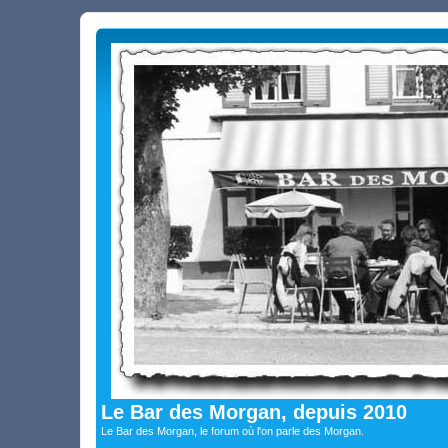
Le Bar des Morgan, depuis 2010
Le Bar des Morgan, le forum où l'on parle des Morgan.