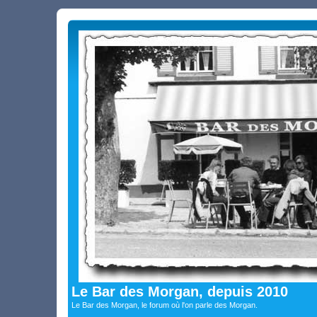
Le Bar des Morgan, depuis 2010
Le Bar des Morgan, le forum où l'on parle des Morgan.