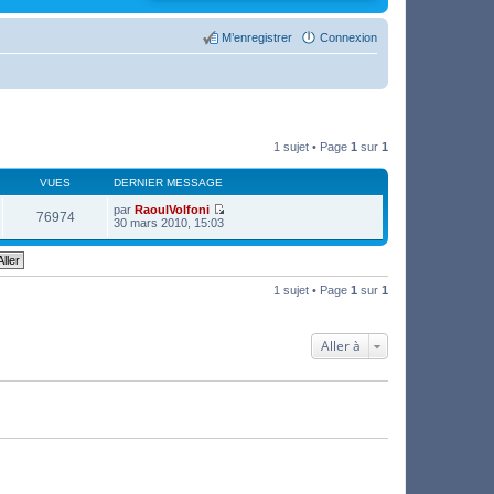
M’enregistrer
Connexion
1 sujet • Page
1
sur
1
VUES
DERNIER MESSAGE
par
RaoulVolfoni
76974
V
30 mars 2010, 15:03
o
i
r
l
e
1 sujet • Page
1
sur
1
d
e
r
n
Aller à
i
e
r
m
e
s
s
a
g
e