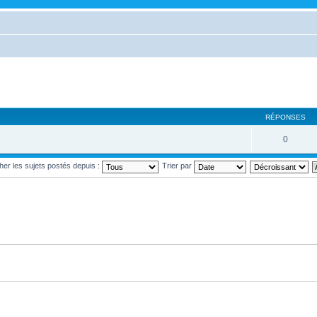
RÉPONSES
0
cher les sujets postés depuis :
Trier par