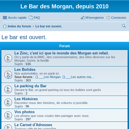
Le Bar des Morgan, depuis 2010
Accès rapide
FAQ
M’enregistrer
Connexion
Index du forum
Le bar est ouvert.
ec
Le bar est ouvert.
her
Forum
ch
Le Zinc, c'est ici que le monde des Morgan est refait.
er
On y parle de la MMC, des concessionnaires, des infos diverses sur les
Morgan, l'usine, la famille
Sujets :
535
Les Bolides
Nos automobiles, on en parle ici.
Sous-forums :
___Les Morgan
,
___Les autres machines.
Sujets :
303
Le parking du Bar
Devant le Bar, un grand parking où tous les bolides sont garés
Sujets :
2
Les Histoires
Racontez-nous des histoires, de voitures si possible.
Sujets :
96
Vos photos
Les photos que vous voulez bien partager avec nous.
Sujets :
297
Le Carnet d'Adresses
Toujours utile de les connaître.