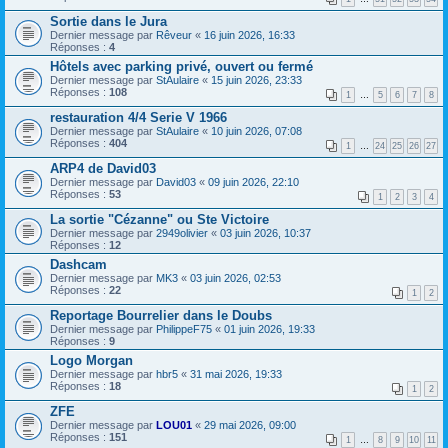
Sortie dans le Jura
Dernier message par
Rêveur
«
16 juin 2026, 16:33
Réponses :
4
Hôtels avec parking privé, ouvert ou fermé
Dernier message par
StAulaire
«
15 juin 2026, 23:33
Réponses :
108
1
…
5
6
7
8
restauration 4/4 Serie V 1966
Dernier message par
StAulaire
«
10 juin 2026, 07:08
Réponses :
404
1
…
24
25
26
27
ARP4 de David03
Dernier message par
David03
«
09 juin 2026, 22:10
Réponses :
53
1
2
3
4
La sortie "Cézanne" ou Ste Victoire
Dernier message par
2949olivier
«
03 juin 2026, 10:37
Réponses :
12
Dashcam
Dernier message par
MK3
«
03 juin 2026, 02:53
Réponses :
22
1
2
Reportage Bourrelier dans le Doubs
Dernier message par
PhilippeF75
«
01 juin 2026, 19:33
Réponses :
9
Logo Morgan
Dernier message par
hbr5
«
31 mai 2026, 19:33
Réponses :
18
1
2
ZFE
Dernier message par
LOU01
«
29 mai 2026, 09:00
Réponses :
151
1
…
8
9
10
11