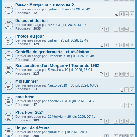
Retex : Morgan sur autoroute ?
Dernier message par
giuliari
«
02 août 2026, 20:42
Réponses :
42
1
2
3
De tout et de rien
Dernier message par
MK3
«
31 juil. 2026, 13:19
Réponses :
1035
1
…
67
68
69
70
Photos du jour
Dernier message par
giuliari
«
23 juil. 2026, 17:45
Réponses :
129
1
…
6
7
8
9
Contrôle de gendarmerie...et révélation
Dernier message par
Grenache
«
18 juil. 2026, 15:48
Réponses :
8
Restauration d'un Morgan +4 Tourer de 1962
Dernier message par
StAulaire
«
10 juil. 2026, 18:04
Réponses :
213
1
…
12
13
14
15
Midsummer
Dernier message par
Nestor59310
«
08 juil. 2026, 08:59
Réponses :
23
1
2
pare brise
Dernier message par
speed2590
«
01 juil. 2026, 14:58
Réponses :
17
1
2
Plus Four 2024
Dernier message par
2949olivier
«
29 juin 2026, 07:41
Réponses :
103
1
…
4
5
6
7
Un peu de détente ....
Dernier message par
giuliari
«
25 juin 2026, 20:06
Réponses :
806
1
…
51
52
53
54