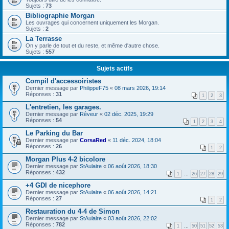
Sujets :
73
Bibliographie Morgan
Les ouvrages qui concernent uniquement les Morgan.
Sujets :
2
La Terrasse
On y parle de tout et du reste, et même d'autre chose.
Sujets :
557
Sujets actifs
Compil d'accessoiristes
Dernier message par
PhilippeF75
«
08 mars 2026, 19:14
Réponses :
31
1
2
3
L'entretien, les garages.
Dernier message par
Rêveur
«
02 déc. 2025, 19:29
Réponses :
54
1
2
3
4
Le Parking du Bar
Dernier message par
CorsaRed
«
11 déc. 2024, 18:04
Réponses :
26
1
2
Morgan Plus 4-2 bicolore
Dernier message par
StAulaire
«
06 août 2026, 18:30
Réponses :
432
1
…
26
27
28
29
+4 GDI de nicephore
Dernier message par
StAulaire
«
06 août 2026, 14:21
Réponses :
27
1
2
Restauration du 4-4 de Simon
Dernier message par
StAulaire
«
03 août 2026, 22:02
Réponses :
782
1
…
50
51
52
53