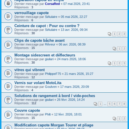
Dernier message par
CorsaRed
«
07 mai 2026, 23:41
Réponses :
3
verrouillage capote
Dernier message par
StAulaire
«
05 mai 2026, 22:27
Réponses :
6
Ceinture de capot : Pour ou contre ?
Dernier message par
StAulaire
«
13 avr. 2026, 09:34
Réponses :
30
1
2
3
Clips de capote bâche avant
Dernier message par
Rêveur
«
06 avr. 2026, 08:39
Réponses :
15
1
2
Montage sidescreen et déflecteurs
Dernier message par
giuliari
«
24 mars 2026, 18:06
Réponses :
30
1
2
3
vitres qui vibrent
Dernier message par
PhilippeF75
«
21 mars 2026, 15:27
Réponses :
12
Vernis sur volant MotoLita
Dernier message par
Goulven
«
17 mars 2026, 20:09
Réponses :
4
Solutions de rangement à bord / vide-poches
Dernier message par
giuliari
«
26 févr. 2026, 14:24
Réponses :
112
1
…
5
6
7
8
Couvre capote
Dernier message par
Philt
«
12 févr. 2026, 18:01
Réponses :
15
1
2
Modification capote Morgan Tourer et pliage