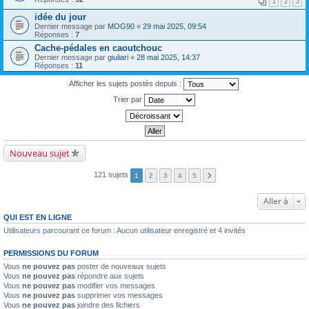
1
2
3
idée du jour
Dernier message par
MOG90
«
29 mai 2025, 09:54
Réponses :
7
Cache-pédales en caoutchouc
Dernier message par
giuliari
«
28 mai 2025, 14:37
Réponses :
11
Afficher les sujets postés depuis :
Trier par
Nouveau sujet
121 sujets
1
2
3
4
5
Aller à
QUI EST EN LIGNE
Utilisateurs parcourant ce forum : Aucun utilisateur enregistré et 4 invités
PERMISSIONS DU FORUM
Vous
ne pouvez pas
poster de nouveaux sujets
Vous
ne pouvez pas
répondre aux sujets
Vous
ne pouvez pas
modifier vos messages
Vous
ne pouvez pas
supprimer vos messages
Vous
ne pouvez pas
joindre des fichiers