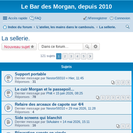
Le Bar des Morgan, depuis 2010
Accès rapide
FAQ
M’enregistrer
Connexion
Index du forum
L'atelier, les mains dans le cambouis.
La sellerie.
ec
La sellerie.
her
Nouveau sujet
ch
er
121 sujets
1
2
3
4
5
Sujets
Support portable
Dernier message par
Nestor59310
«
Hier, 11:45
Réponses :
31
1
2
3
Le cuir Morgan et le passepoil...
Dernier message par
Philt
«
15 juin 2026, 08:25
Réponses :
78
1
2
3
4
5
6
Refaire des arceaux de capote sur 4/4
Dernier message par
Nestor59310
«
29 mai 2026, 11:28
Réponses :
4
Side screens qui blanchit
Dernier message par
StAulaire
«
14 mai 2026, 15:11
Réponses :
16
1
2
Réparation capote en vinyle