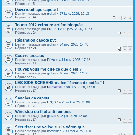
Dernier message par
giuliari
«
01 févr. 2026, 08:16
Réponses :
5
Déverrouillage capote !
Dernier message par
giuliari
«
17 janv. 2026, 19:13
Réponses :
42
1
2
3
Tourer 2012 ceinture arrière bloquée
Dernier message par
BREIZH
«
13 janv. 2026, 09:23
Réponses :
24
1
2
Réparation capote pvc
Dernier message par
giuliari
«
24 nov. 2025, 14:48
Réponses :
24
1
2
Couvre arceaux
Dernier message par
Rêveur
«
14 nov. 2025, 17:42
Réponses :
12
Pouvez vous me dire ce que c’est ?
Dernier message par
giuliari
«
10 nov. 2025, 12:00
Réponses :
12
LES SIDE SCREENS ou les ''écrans de cotés " !
Dernier message par
CorsaRed
«
09 nov. 2025, 17:05
Réponses :
24
1
2
Sangles de capote
Dernier message par
LPQSD
«
26 oct. 2025, 13:08
Réponses :
2
Windstop ou filet anti remous
Dernier message par
giuliari
«
23 juil. 2025, 18:00
Réponses :
24
1
2
Sécuriser une valise sur la véronique
Dernier message par
bordaldea
«
30 mai 2025, 00:01
Réponses :
32