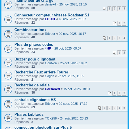
mainteneur de charge
Dernier message par
denis+4
«
25 nov. 2025, 21:10
Réponses :
50
1
2
3
4
Connecteur compteur vitesse Roadster S1
Dernier message par
LOU01
«
18 nov. 2025, 21:07
Réponses :
22
1
2
Combinateur inox
Dernier message par
Rêveur
«
09 nov. 2025, 16:17
Réponses :
48
1
2
3
4
Plus de phares codes
Dernier message par
4HP
«
28 oct. 2025, 09:07
Réponses :
23
1
2
Buzzer pour clignotant
Dernier message par
Goulven
«
25 oct. 2025, 10:02
Réponses :
12
Recherche Feux arrière Tourer
Dernier message par
elogan
«
22 oct. 2025, 11:55
Réponses :
2
Recherche de relais
Dernier message par
CorsaRed
«
15 oct. 2025, 18:31
Réponses :
38
1
2
3
centrale clignotante HS
Dernier message par
Rêveur
«
29 sept. 2025, 17:12
Réponses :
69
1
2
3
4
5
Phares faiblards
Dernier message par
TOK258
«
24 août 2025, 23:13
Réponses :
8
connection bluetooth sur Plus 6