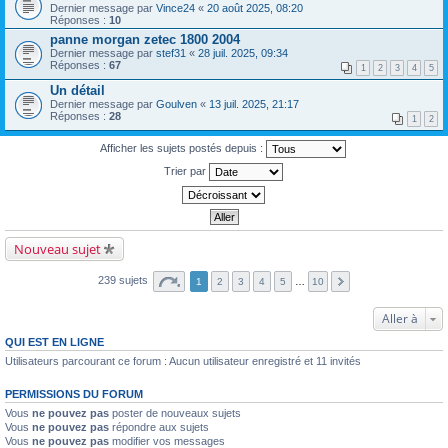
Dernier message par
Vince24
«
20 août 2025, 08:20
Réponses :
10
panne morgan zetec 1800 2004
Dernier message par
stef31
«
28 juil. 2025, 09:34
Réponses :
67
1
2
3
4
5
Un détail
Dernier message par
Goulven
«
13 juil. 2025, 21:17
Réponses :
28
1
2
Afficher les sujets postés depuis :
Trier par
Nouveau sujet
239 sujets
1
2
3
4
5
…
10
Aller à
QUI EST EN LIGNE
Utilisateurs parcourant ce forum : Aucun utilisateur enregistré et 11 invités
PERMISSIONS DU FORUM
Vous
ne pouvez pas
poster de nouveaux sujets
Vous
ne pouvez pas
répondre aux sujets
Vous
ne pouvez pas
modifier vos messages