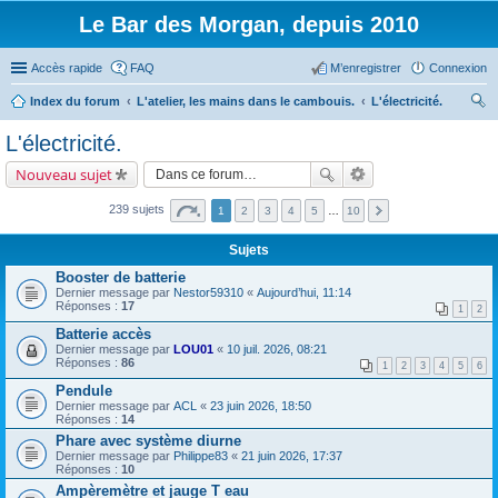
Le Bar des Morgan, depuis 2010
Accès rapide
FAQ
M’enregistrer
Connexion
Index du forum
L'atelier, les mains dans le cambouis.
L'électricité.
ec
L'électricité.
her
Nouveau sujet
ch
er
239 sujets
1
2
3
4
5
…
10
Sujets
Booster de batterie
Dernier message par
Nestor59310
«
Aujourd’hui, 11:14
Réponses :
17
1
2
Batterie accès
Dernier message par
LOU01
«
10 juil. 2026, 08:21
Réponses :
86
1
2
3
4
5
6
Pendule
Dernier message par
ACL
«
23 juin 2026, 18:50
Réponses :
14
Phare avec système diurne
Dernier message par
Philippe83
«
21 juin 2026, 17:37
Réponses :
10
Ampèremètre et jauge T eau