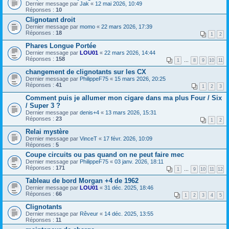
Dernier message par
Jak
«
12 mai 2026, 10:49
Réponses :
10
Clignotant droit
Dernier message par
momo
«
22 mars 2026, 17:39
Réponses :
18
1
2
Phares Longue Portée
Dernier message par
LOU01
«
22 mars 2026, 14:44
Réponses :
158
1
…
8
9
10
11
changement de clignotants sur les CX
Dernier message par
PhilippeF75
«
15 mars 2026, 20:25
Réponses :
41
1
2
3
Comment puis je allumer mon cigare dans ma plus Four / Six
/ Super 3 ?
Dernier message par
denis+4
«
13 mars 2026, 15:31
Réponses :
23
1
2
Relai mystère
Dernier message par
VinceT
«
17 févr. 2026, 10:09
Réponses :
5
Coupe circuits ou pas quand on ne peut faire mec
Dernier message par
PhilippeF75
«
03 janv. 2026, 18:11
Réponses :
171
1
…
9
10
11
12
Tableau de bord Morgan +4 de 1962
Dernier message par
LOU01
«
31 déc. 2025, 18:46
Réponses :
66
1
2
3
4
5
Clignotants
Dernier message par
Rêveur
«
14 déc. 2025, 13:55
Réponses :
11