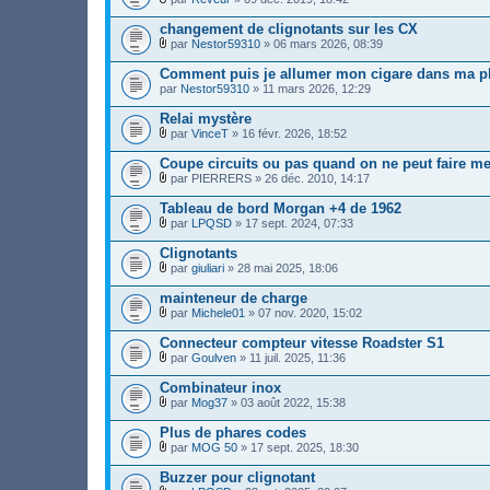
j
)
F
(
o
i
s
changement de clignotants sur les CX
i
c
)
par
Nestor59310
» 06 mars 2026, 08:39
n
h
j
F
t
i
o
i
Comment puis je allumer mon cigare dans ma plu
(
e
i
c
s
par
r
Nestor59310
» 11 mars 2026, 12:29
n
h
)
(
t
i
s
Relai mystère
(
e
)
s
r
par
VinceT
» 16 févr. 2026, 18:52
j
)
F
(
o
i
s
Coupe circuits ou pas quand on ne peut faire m
i
c
)
par
PIERRERS
» 26 déc. 2010, 14:17
n
h
j
F
t
i
o
i
Tableau de bord Morgan +4 de 1962
(
e
i
c
s
r
par
LPQSD
» 17 sept. 2024, 07:33
n
h
)
F
(
t
i
i
s
Clignotants
(
e
c
)
s
r
par
giuliari
» 28 mai 2025, 18:06
h
j
)
F
(
i
o
i
s
mainteneur de charge
e
i
c
)
r
par
Michele01
» 07 nov. 2020, 15:02
n
h
j
F
(
t
i
o
i
s
Connecteur compteur vitesse Roadster S1
(
e
i
c
)
s
r
par
Goulven
» 11 juil. 2025, 11:36
n
h
j
)
F
(
t
i
o
i
s
Combinateur inox
(
e
i
c
)
s
r
par
Mog37
» 03 août 2022, 15:38
n
h
j
)
F
(
t
i
o
i
s
Plus de phares codes
(
e
i
c
)
s
r
par
MOG 50
» 17 sept. 2025, 18:30
n
h
j
)
F
(
t
i
o
i
s
Buzzer pour clignotant
(
e
i
c
)
s