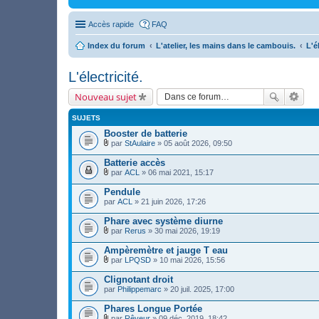
Accès rapide
FAQ
Index du forum
L'atelier, les mains dans le cambouis.
L'é
L'électricité.
Nouveau sujet
SUJETS
Booster de batterie
par
StAulaire
» 05 août 2026, 09:50
F
i
Batterie accès
c
par
ACL
» 06 mai 2021, 15:17
h
F
i
i
Pendule
e
c
par
r
ACL
» 21 juin 2026, 17:26
h
(
i
s
Phare avec système diurne
e
)
r
par
Rerus
» 30 mai 2026, 19:19
j
F
(
o
i
s
Ampèremètre et jauge T eau
i
c
)
par
LPQSD
» 10 mai 2026, 15:56
n
h
j
F
t
i
o
i
Clignotant droit
(
e
i
c
s
par
r
Philippemarc
» 20 juil. 2025, 17:00
n
h
)
(
t
i
s
Phares Longue Portée
(
e
)
s
r
par
Rêveur
» 09 déc. 2019, 18:42