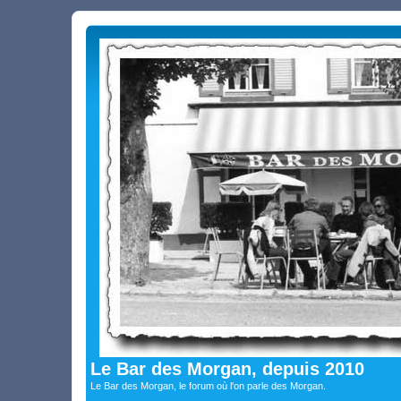
Le Bar des Morgan, depuis 2010
Le Bar des Morgan, le forum où l'on parle des Morgan.