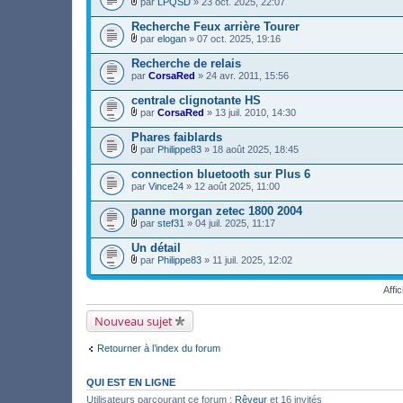
r
par
LPQSD
» 23 oct. 2025, 22:07
n
h
j
)
F
(
t
i
o
i
s
Recherche Feux arrière Tourer
(
e
i
c
)
s
r
par
elogan
» 07 oct. 2025, 19:16
n
h
j
)
F
(
t
i
o
i
s
Recherche de relais
(
e
i
c
)
s
par
r
CorsaRed
» 24 avr. 2011, 15:56
n
h
j
)
(
t
i
o
s
centrale clignotante HS
(
e
i
)
s
r
par
CorsaRed
» 13 juil. 2010, 14:30
n
j
)
F
(
t
o
i
s
Phares faiblards
(
i
c
)
s
par
Philippe83
» 18 août 2025, 18:45
n
h
j
)
F
t
i
o
i
connection bluetooth sur Plus 6
(
e
i
c
s
par
r
Vince24
» 12 août 2025, 11:00
n
h
)
(
t
i
s
panne morgan zetec 1800 2004
(
e
)
s
r
par
stef31
» 04 juil. 2025, 11:17
j
)
F
(
o
i
s
Un détail
i
c
)
par
Philippe83
» 11 juil. 2025, 12:02
n
h
j
F
t
i
o
i
(
e
i
Affi
c
s
r
n
h
)
(
t
i
Nouveau sujet
s
(
e
)
s
r
j
)
(
Retourner à l’index du forum
o
s
i
)
n
j
QUI EST EN LIGNE
t
o
(
i
Utilisateurs parcourant ce forum :
Rêveur
et 16 invités