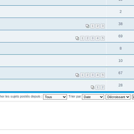
2
38
1
2
3
69
1
2
3
4
5
8
10
67
1
2
3
4
5
28
1
2
cher les sujets postés depuis :
Trier par