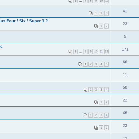
1
…
7
8
9
10
11
41
1
2
3
s Four / Six / Super 3 ?
23
1
2
5
ec
171
1
…
8
9
10
11
12
66
1
2
3
4
5
11
50
1
2
3
4
22
1
2
48
1
2
3
4
23
1
2
12