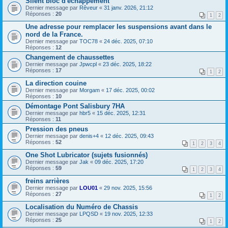
Silent bloc d'échappement
Dernier message par
Rêveur
«
31 janv. 2026, 21:12
Réponses :
20
1
2
Une adresse pour remplacer les suspensions avant dans le
nord de la France.
Dernier message par
TOC78
«
24 déc. 2025, 07:10
Réponses :
12
Changement de chaussettes
Dernier message par
Jpwcpl
«
23 déc. 2025, 18:22
Réponses :
17
1
2
La direction couine
Dernier message par
Morgam
«
17 déc. 2025, 00:02
Réponses :
10
Démontage Pont Salisbury 7HA
Dernier message par
hbr5
«
15 déc. 2025, 12:31
Réponses :
11
Pression des pneus
Dernier message par
denis+4
«
12 déc. 2025, 09:43
Réponses :
52
1
2
3
4
One Shot Lubricator (sujets fusionnés)
Dernier message par
Jak
«
09 déc. 2025, 17:20
Réponses :
59
1
2
3
4
freins arrières
Dernier message par
LOU01
«
29 nov. 2025, 15:56
Réponses :
27
1
2
Localisation du Numéro de Chassis
Dernier message par
LPQSD
«
19 nov. 2025, 12:33
Réponses :
25
1
2