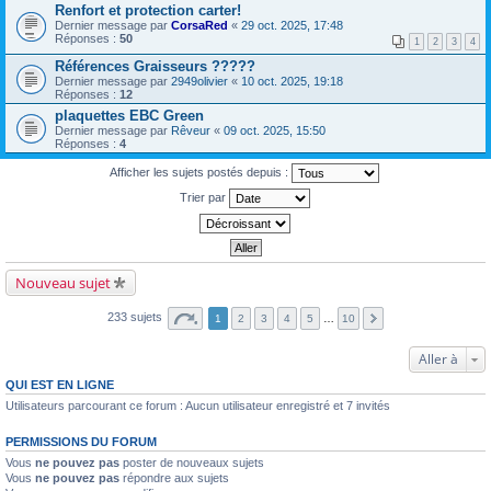
Renfort et protection carter!
Dernier message par
CorsaRed
«
29 oct. 2025, 17:48
Réponses :
50
1
2
3
4
Références Graisseurs ?????
Dernier message par
2949olivier
«
10 oct. 2025, 19:18
Réponses :
12
plaquettes EBC Green
Dernier message par
Rêveur
«
09 oct. 2025, 15:50
Réponses :
4
Afficher les sujets postés depuis :
Trier par
Nouveau sujet
233 sujets
1
2
3
4
5
…
10
Aller à
QUI EST EN LIGNE
Utilisateurs parcourant ce forum : Aucun utilisateur enregistré et 7 invités
PERMISSIONS DU FORUM
Vous
ne pouvez pas
poster de nouveaux sujets
Vous
ne pouvez pas
répondre aux sujets