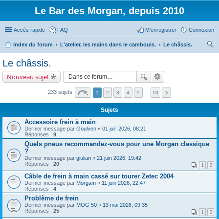
Le Bar des Morgan, depuis 2010
Accès rapide
FAQ
M’enregistrer
Connexion
Index du forum
L'atelier, les mains dans le cambouis.
Le châssis.
ec
Le châssis.
her
Nouveau sujet
ch
er
233 sujets
1
2
3
4
5
…
10
Sujets
Accessoire frein à main
Dernier message par
Goulven
«
01 juil. 2026, 08:21
Réponses :
9
Quels pneus recommandez-vous pour une Morgan classique
?
Dernier message par
giuliari
«
21 juin 2026, 19:42
Réponses :
20
1
2
Câble de frein à main cassé sur tourer Zetec 2004
Dernier message par
Morgam
«
11 juin 2026, 22:47
Réponses :
4
Problème de frein
Dernier message par
MOG 50
«
13 mai 2026, 09:35
Réponses :
25
1
2