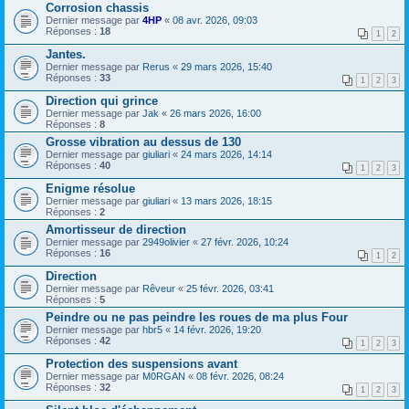
Corrosion chassis
Dernier message par
4HP
«
08 avr. 2026, 09:03
Réponses :
18
1
2
Jantes.
Dernier message par
Rerus
«
29 mars 2026, 15:40
Réponses :
33
1
2
3
Direction qui grince
Dernier message par
Jak
«
26 mars 2026, 16:00
Réponses :
8
Grosse vibration au dessus de 130
Dernier message par
giuliari
«
24 mars 2026, 14:14
Réponses :
40
1
2
3
Enigme résolue
Dernier message par
giuliari
«
13 mars 2026, 18:15
Réponses :
2
Amortisseur de direction
Dernier message par
2949olivier
«
27 févr. 2026, 10:24
Réponses :
16
1
2
Direction
Dernier message par
Rêveur
«
25 févr. 2026, 03:41
Réponses :
5
Peindre ou ne pas peindre les roues de ma plus Four
Dernier message par
hbr5
«
14 févr. 2026, 19:20
Réponses :
42
1
2
3
Protection des suspensions avant
Dernier message par
M0RGAN
«
08 févr. 2026, 08:24
Réponses :
32
1
2
3